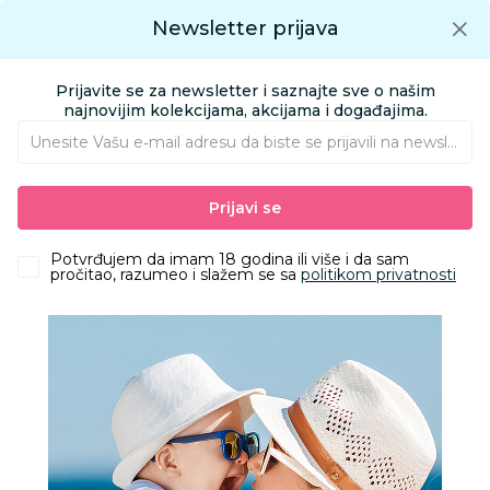
Preuzmite Aksa aplikaciju
Newsletter prijava
Google play
Aksa APP
0
0
Preuzmite besplatno Aksa Aplikaciju
App store
Prijavite se za newsletter i saznajte sve o našim
Pronađi proizvod
najnovijim kolekcijama, akcijama i događajima.
Unesite Vašu e‑mail adresu da biste se prijavili na newsletter.
AKSA
Proizvodi
Igračke i knjižara
Knjižara
Prijavi se
Predškolski i školski pribor
Scentos 8 mirisljavi markeri
Potvrđujem da imam 18 godina ili više i da sam
pročitao, razumeo i slažem se sa
politikom privatnosti