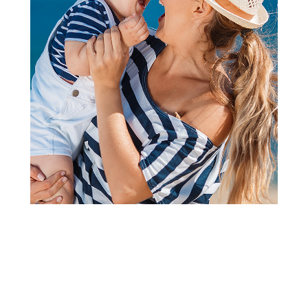
Predškolski i školski pribor
Scentos 8 mirisljavi markeri
Šifra proizvoda:
A086264
Barkod:
8463760406055
Šifra modela:
A086264
Visina popusta uz loyality karticu zavisi od nivoa
članstva u Aksa klubu.