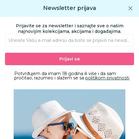
Preuzmite Aksa aplikaciju
Newsletter prijava
Google play
Aksa APP
0
0
Preuzmite besplatno Aksa Aplikaciju
App store
Prijavite se za newsletter i saznajte sve o našim
Pronađi proizvod
najnovijim kolekcijama, akcijama i događajima.
Unesite Vašu e‑mail adresu da biste se prijavili na newsletter.
AKSA
Proizvodi
Nameštaj i oprema za bebe
Prijavi se
Sitna oprema i posteljine
Prekrivači, jorgani i ćebad
Lillo&Pippo prekrivač sa punjenjem 85x115cm, Zebra
Potvrđujem da imam 18 godina ili više i da sam
pročitao, razumeo i slažem se sa
politikom privatnosti