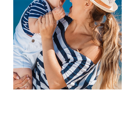
2
1
Prekrivači, jorgani i ćebad
Lillo&Pippo prekrivač sa
punjenjem 85x115cm, Zebra
Šifra proizvoda:
A105000
Barkod:
8600856086832
Šifra modela:
A105000