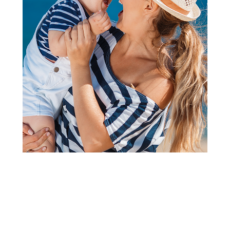
Prekrivači, jorgani i ćebad
Lillo&Pippo prekrivač
85x115cm, Rainbow
Šifra proizvoda:
A105019
Barkod:
8600856087020
Šifra modela:
A105019