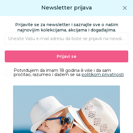
Preuzmite Aksa aplikaciju
Newsletter prijava
Google play
Aksa APP
0
0
Preuzmite besplatno Aksa Aplikaciju
App store
Prijavite se za newsletter i saznajte sve o našim
Pronađi proizvod
najnovijim kolekcijama, akcijama i događajima.
Unesite Vašu e‑mail adresu da biste se prijavili na newsletter.
AKSA
Proizvodi
Nameštaj i oprema za bebe
Prijavi se
Sitna oprema i posteljine
Prekrivači, jorgani i ćebad
Lillo&Pippo prekrivač 85x115cm, Rainbow
Potvrđujem da imam 18 godina ili više i da sam
pročitao, razumeo i slažem se sa
politikom privatnosti