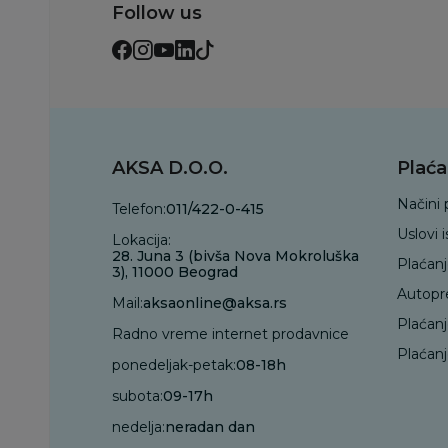
Follow us
AKSA D.O.O.
Plaća
Načini 
Telefon:
011/422-0-415
Uslovi 
Lokacija:
28. Juna 3 (bivša Nova Mokroluška
Plaćan
3), 11000 Beograd
Autopr
Mail:
aksaonline@aksa.rs
Plaćan
Radno vreme internet prodavnice
Plaćanj
ponedeljak-petak:
08-18h
subota:
09-17h
nedelja:
neradan dan