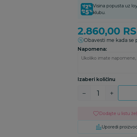
Visina popusta uz loy
klubu.
2.860,00
R
Obavesti me kada se
Napomena:
Izaberi količinu
Dodajte u listu žel
Uporedi proizvo