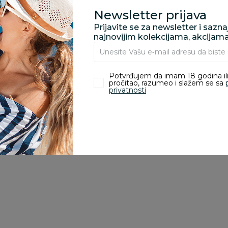
Newsletter prijava
Prijavite se za newsletter i sazn
najnovijim kolekcijama, akcijam
zvoda
Potvrđujem da imam 18 godina ili
pročitao, razumeo i slažem se sa
privatnosti
ivanje je omogućeno samo korisnicima koji su kupili proizvod.