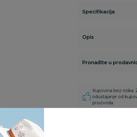
Specifikacija
Opis
Pronađite u prodavnic
Kupovina bez rizika:
odustajanje od kupov
proizvoda.
Za porudžbine vrednos
porudžbine vrednosti
rsd.