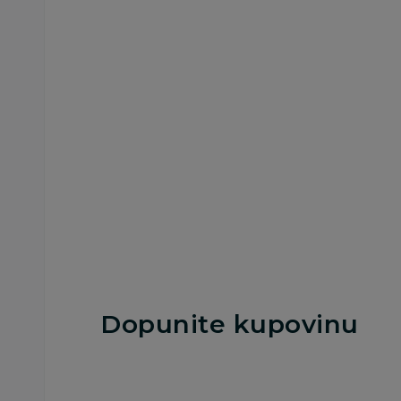
Prekrivači, jorgani i ćebad
Prekrivači, jorgani i ćeb
Just Kiddin prekrivač
Just Kiddin prekriv
75x100cm, unisex
70x100cm, unisex
2.140,00
RSD
1.790,00
RSD
Dodaj u korpu
Dodaj u korp
Dopunite kupovinu
25
%