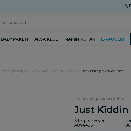
Preuzmite Aksa aplikaciju
P
nađi proizvod
BABY PAKETI
AKSA KLUB
MAMIN KUTAK
E-VAUČERI
rema i posteljine
Prekrivači, jorgani i ćebad
Just Kiddin prekrivač, oker
Prekrivači, jorgani i ćebad
Just Kiddin
Šifra proizvoda:
Ba
A074433
86