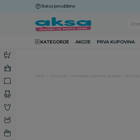
Status porudžbina
Plaćanje do 9 rata!
Pro
KATEGORIJE
AKCIJE
PRVA KUPOVINA
AKSA
Proizvodi
Nameštaj i oprema za bebe
Sitna op