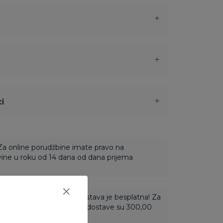
i
 Za online porudžbine imate pravo na
ine u roku od 14 dana od dana prijema
ti 3.500,00 rsd i više dostava je besplatna! Za
 do 3.499,99 rsd troškovi dostave su 300,00