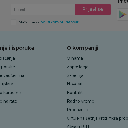
Pre
Prijavi se
Email
Slažem se sa
politikom privatnosti
nje i isporuka
O kompaniji
plaćanja
O nama
isporuke
Zaposlenje
je vaučerima
Saradnja
etplata
Novosti
je karticom
Kontakt
e na rate
Radno vreme
Prodavnice
Virtuelna šetnja kroz Aksa pro
Aksa u BIH