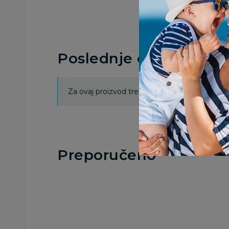
Poslednje ocene proi
Za ovaj proizvod trenutno nema ocena. Ocenj
Preporučeno