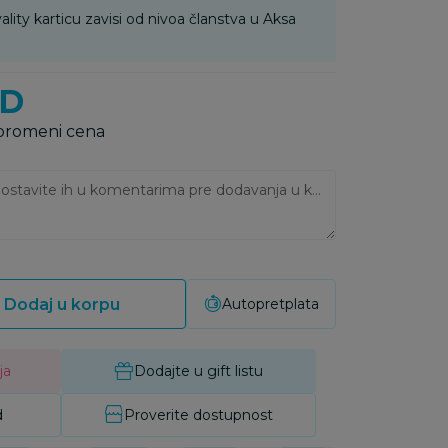
ality karticu zavisi od nivoa članstva u Aksa
SD
 promeni cena
Ukoliko imate napomene, ostavite ih u komentarima pre dodavanja u korpu:
Dodaj u korpu
Autopretplata
ja
Dodajte u gift listu
d
Proverite dostupnost