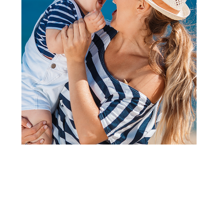
2
1
Prekrivači, jorgani i ćebad
Baby Textil pokrivač od frotira,
100x140 cm
(1
recenzija
)
Šifra proizvoda:
A094489-ZELENA
Barkod:
8605029736880
Šifra modela:
A094489