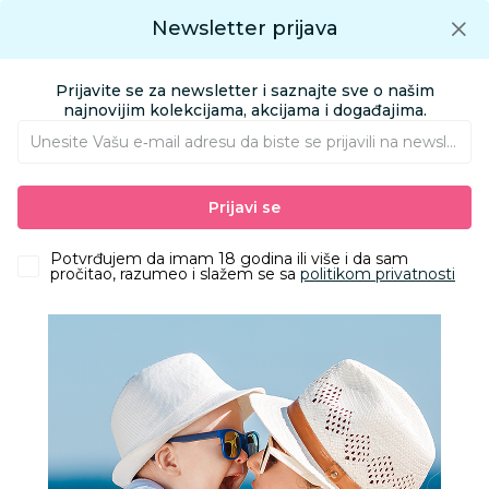
Preuzmite Aksa aplikaciju
Newsletter prijava
Google play
Aksa APP
0
0
Preuzmite besplatno Aksa Aplikaciju
App store
Prijavite se za newsletter i saznajte sve o našim
Pronađi proizvod
najnovijim kolekcijama, akcijama i događajima.
Unesite Vašu e‑mail adresu da biste se prijavili na newsletter.
AKSA
Proizvodi
Nameštaj i oprema za bebe
Prijavi se
Sitna oprema i posteljine
Prekrivači, jorgani i ćebad
Baby Textil pokrivač od frotira, 100x140 cm
Potvrđujem da imam 18 godina ili više i da sam
pročitao, razumeo i slažem se sa
politikom privatnosti