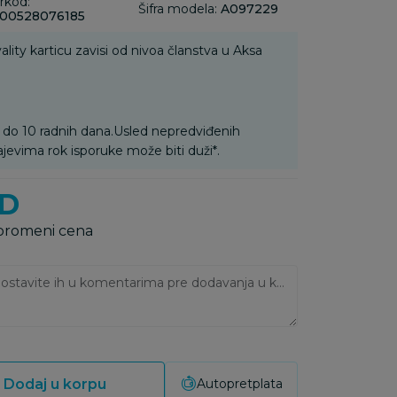
rkod:
Šifra modela:
A097229
00528076185
ality karticu zavisi od nivoa članstva u Aksa
 do 10 radnih dana.Usled nepredviđenih
ajevima rok isporuke može biti duži*.
D
 promeni cena
Ukoliko imate napomene, ostavite ih u komentarima pre dodavanja u korpu:
Dodaj u korpu
Autopretplata