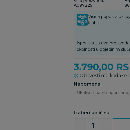
Šifra proizvoda:
Ba
A097229
86
Visina popusta uz loy
klubu.
Isporuka za ove proizvode
okolnosti u pojedinim sluč
3.790,00
RS
Obavesti me kada se
Napomena:
Izaberi količinu