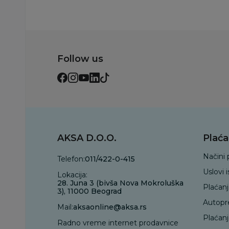
Follow us
AKSA D.O.O.
Plaća
Načini 
Telefon:
011/422-0-415
Uslovi 
Lokacija:
28. Juna 3 (bivša Nova Mokroluška
Plaćan
3), 11000 Beograd
Autopr
Mail:
aksaonline@aksa.rs
Plaćan
Radno vreme internet prodavnice