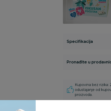
Specifikacija
Pronađite u prodavnic
Kupovina bez rizika:
odustajanje od kupov
proizvoda.
Za porudžbine vrednos