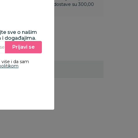
 do 3.499,99 rsd troškovi dostave su 300,00
ajte sve o našim
a i događajima.
Prijavi se
Unesite Vašu e‑mail adresu da biste se prijavili na newsletter.
 više i da sam
politikom