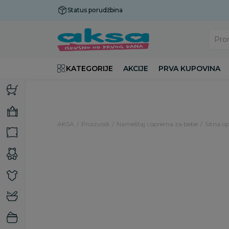
Status porudžbina
Plaćanje do 9 rata!
Pro
KATEGORIJE
AKCIJE
PRVA KUPOVINA
AKSA
Proizvodi
Nameštaj i oprema za bebe
Sitna op