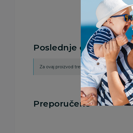
Poslednje ocene proi
Za ovaj proizvod trenutno nema ocena. Ocenj
Preporučeno
15
%