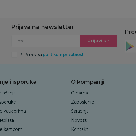
Prijava na newsletter
Pre
Prijavi se
Email
Slažem se sa
politikom privatnosti
nje i isporuka
O kompaniji
plaćanja
O nama
isporuke
Zaposlenje
je vaučerima
Saradnja
etplata
Novosti
je karticom
Kontakt