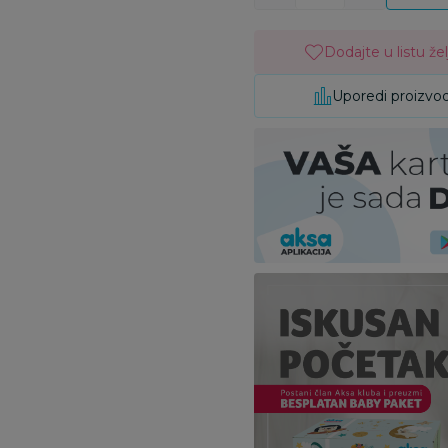
Dodajte u listu žel
Uporedi proizvo