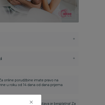
i
 Za online porudžbine imate pravo na
ine u roku od 14 dana od dana prijema
ti 3.500,00 rsd i više dostava je besplatna! Za