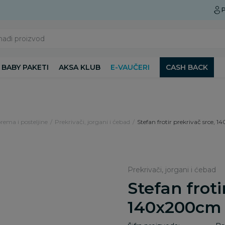
Preuzmite Aksa aplikaciju
P
nađi proizvod
BABY PAKETI
AKSA KLUB
E-VAUČERI
CASH BACK
rema i posteljine
Prekrivači, jorgani i ćebad
Stefan frotir prekrivač srce,
Prekrivači, jorgani i ćebad
Stefan froti
140x200cm