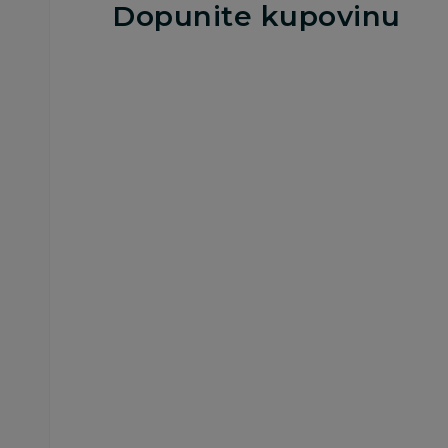
Dopunite kupovinu
25
%
Besplatna
dostava
Blenderi
Chicco blender
18.369,00
RSD
24.499,00
RSD
Ušteda:
6.130,00
RSD
Dodaj u korp