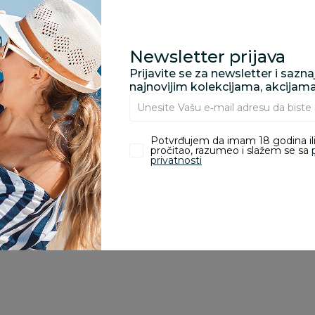
porudžbine vrednosti
rsd.
Newsletter prijava
Prijavite se za newsletter i sazn
najnovijim kolekcijama, akcijam
zvoda
Potvrđujem da imam 18 godina ili
pročitao, razumeo i slažem se sa
ivanje je omogućeno samo korisnicima koji su kupili proizvod.
privatnosti