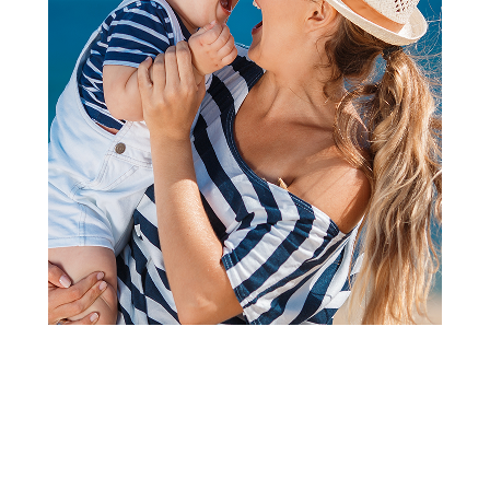
2
3
4
1
Prenosivi kreveci
Lorelli prenosivi krevetac
Carina 2niv,Green star
Šifra proizvoda:
A105737
Barkod:
3800166116808
Šifra modela:
A105737
8.640,00
RSD