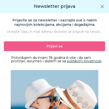
Preuzmite Aksa aplikaciju
Newsletter prijava
Google play
Aksa APP
0
0
Preuzmite besplatno Aksa Aplikaciju
App store
Prijavite se za newsletter i saznajte sve o našim
Pronađi proizvod
najnovijim kolekcijama, akcijama i događajima.
Unesite Vašu e‑mail adresu da biste se prijavili na newsletter.
AKSA
Proizvodi
Nameštaj i oprema za bebe
Nameštaj
Prijavi se
Prenosivi kreveci
Lorelli prenosivi krevetac Carina 2niv,Green star
Potvrđujem da imam 18 godina ili više i da sam
pročitao, razumeo i slažem se sa
politikom privatnosti