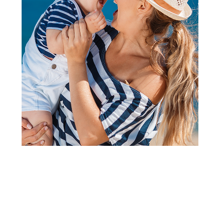
Tanjiri i činije
Čaše i šolje
Bibs podmetač za
Bibs set čaša Sage, 2kom
ručavanje Boheme Blush
2.390,00
RSD
1.560,00
RSD
Dodaj u korpu
Dodaj u korpu