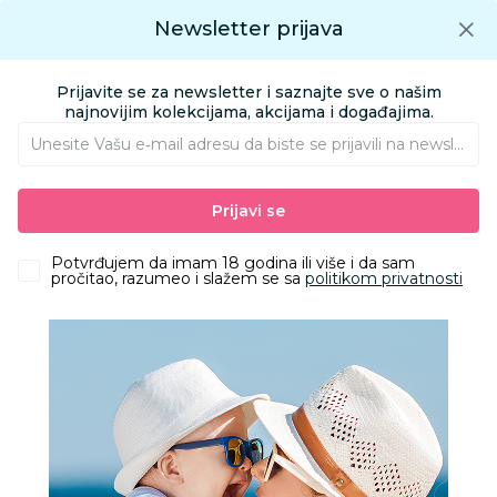
Preuzmite Aksa aplikaciju
Newsletter prijava
Google play
Aksa APP
0
0
Preuzmite besplatno Aksa Aplikaciju
App store
Prijavite se za newsletter i saznajte sve o našim
Pronađi proizvod
najnovijim kolekcijama, akcijama i događajima.
Unesite Vašu e‑mail adresu da biste se prijavili na newsletter.
AKSA
Proizvodi
Prijavi se
Proizvodi | BIBS
Potvrđujem da imam 18 godina ili više i da sam
pročitao, razumeo i slažem se sa
politikom privatnosti
Filteri
bibs
166 Proizvoda
Obriši sve