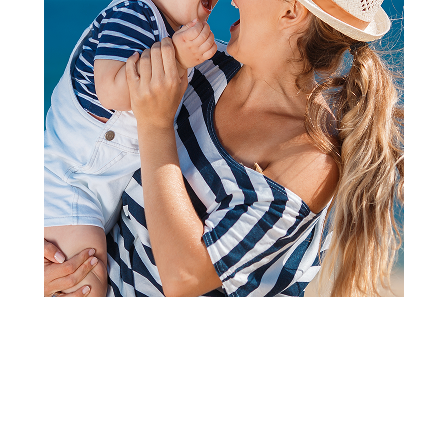
2
1
Flašice
Bibs staklena flašica 240 ml
Baby Blue
Šifra proizvoda:
A099795
Barkod:
5713795265619
Šifra modela:
A099795
Visina popusta uz loyality karticu zavisi od nivoa
članstva u Aksa klubu.