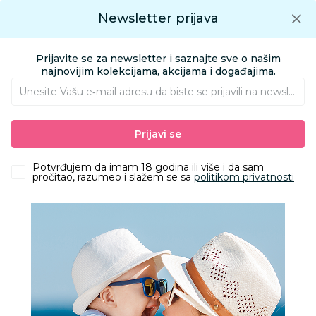
Preuzmite Aksa aplikaciju
Newsletter prijava
Google play
Aksa APP
0
0
Preuzmite besplatno Aksa Aplikaciju
App store
Prijavite se za newsletter i saznajte sve o našim
Pronađi proizvod
najnovijim kolekcijama, akcijama i događajima.
Unesite Vašu e‑mail adresu da biste se prijavili na newsletter.
AKSA
Proizvodi
Ishrana
Flašice i cucle
Flašice
Prijavi se
Bibs staklena flašica 240 ml Baby Blue
Potvrđujem da imam 18 godina ili više i da sam
pročitao, razumeo i slažem se sa
politikom privatnosti