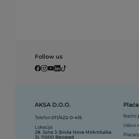
Dodaj u korp
Follow us
AKSA D.O.O.
Plaća
Načini 
Telefon:
011/422-0-415
Uslovi 
Lokacija:
28. Juna 3 (bivša Nova Mokroluška
Plaćan
3), 11000 Beograd