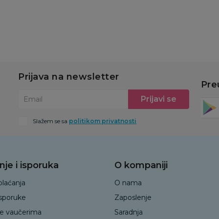
u
Dodaj u korpu
Dodaj u korpu
Prijava na newsletter
Pre
Prijavi se
Email
Slažem se sa
politikom privatnosti
nje i isporuka
O kompaniji
plaćanja
O nama
isporuke
Zaposlenje
je vaučerima
Saradnja