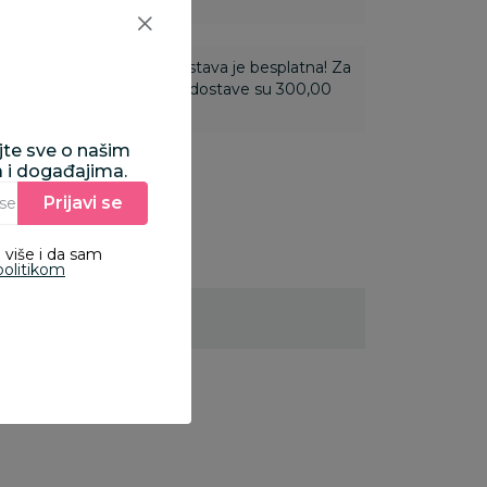
ti 3.500,00 rsd i više dostava je besplatna! Za
 do 3.499,99 rsd troškovi dostave su 300,00
ajte sve o našim
a i događajima.
Prijavi se
Unesite Vašu e‑mail adresu da biste se prijavili na newsletter.
 više i da sam
politikom