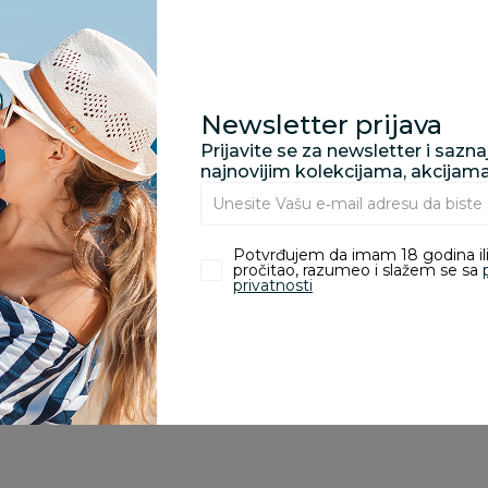
proizvoda.
Za porudžbine vrednos
porudžbine vrednosti
rsd.
Newsletter prijava
Prijavite se za newsletter i sazn
najnovijim kolekcijama, akcijam
zvoda
Potvrđujem da imam 18 godina ili
pročitao, razumeo i slažem se sa
privatnosti
ivanje je omogućeno samo korisnicima koji su kupili proizvod.