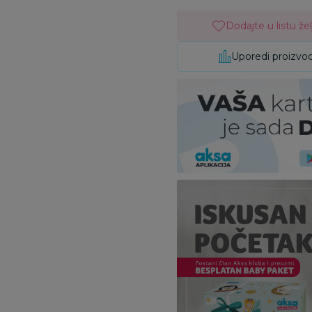
Dodajte u listu žel
Uporedi proizvo