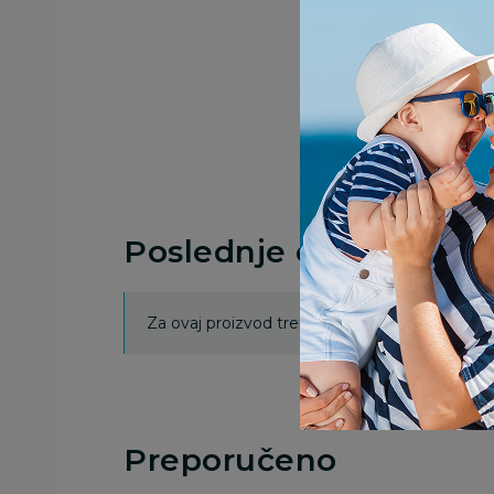
Poslednje ocene proi
Za ovaj proizvod trenutno nema ocena. Ocenj
Preporučeno