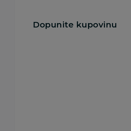
Dopunite kupovinu
Slatke kašice
Gerber pouch
jabuka, šljiva,
šargarepa 80g
179,00
RSD