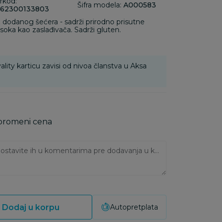
rkod:
Šifra modela:
A000583
62300133803
z dodanog šećera - sadrži prirodno prisutne
soka kao zaslađivača. Sadrži gluten.
ality karticu zavisi od nivoa članstva u Aksa
 promeni cena
Ukoliko imate napomene, ostavite ih u komentarima pre dodavanja u korpu:
Dodaj u korpu
Autopretplata