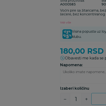
Šifra proizvoda:
Ba
A000583
90
Voćni pire sa žitaricama, be
šećere, bez koncentriranog 
Vidi više
Visina popusta uz loy
klubu.
180,00
RSD
Obavesti me kada se
Napomena:
Izaberi količinu