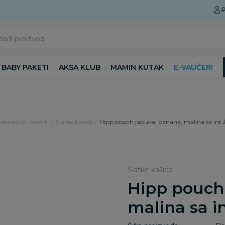
Preuzmite Aksa aplikaciju
P
nađi proizvod
BABY PAKETI
AKSA KLUB
MAMIN KUTAK
E-VAUČERI
e kašice i deserti
Slatke kašice
Hipp pouch jabuka, banana, malina sa int.ž
Slatke kašice
Hipp pouch
malina sa in