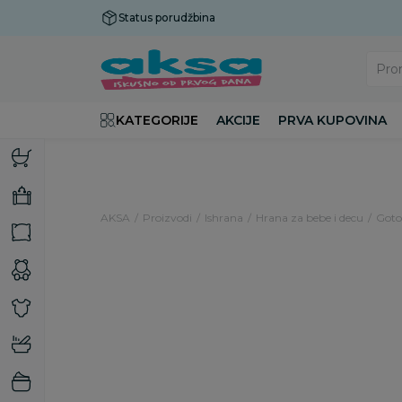
Status porudžbina
Plaćanje do 9 rata!
Pro
KATEGORIJE
AKCIJE
PRVA KUPOVINA
AKSA
Proizvodi
Ishrana
Hrana za bebe i decu
Gotov