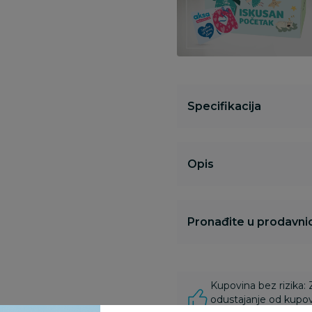
Specifikacija
Opis
Pronađite u prodavnic
Kupovina bez rizika:
odustajanje od kupov