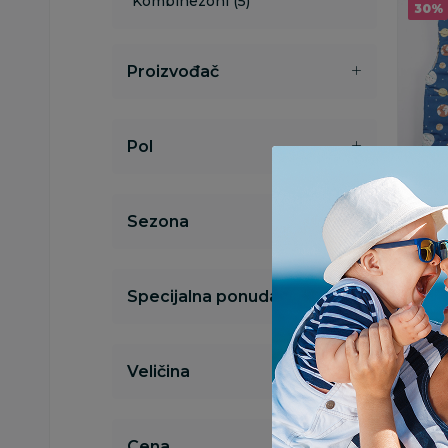
Kombinezoni (5)
30
%
Proizvođač
Pol
Prsluci
Lillo
Sezona
dečac
1.53
2.190,00
Ušted
Specijalna ponuda
660,
D
Veličina
30
%
Cena