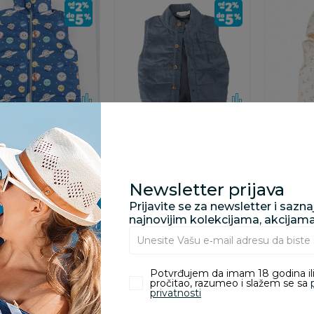
Prsluci
Prsluci
&Pippo prsluk,
Lillo&Pippo prsluk,
Lillo&Pi
i
dečaci
devojčic
0,00
RSD
1.990,00
RSD
2.390,0
Newsletter prijava
RSD
a:
Prijavite se za newsletter i sazn
00
RSD
najnovijim kolekcijama, akcijam
odaj u korpu
Dodaj u korpu
Dod
Potvrđujem da imam 18 godina ili
pročitao, razumeo i slažem se sa
privatnosti
30
%