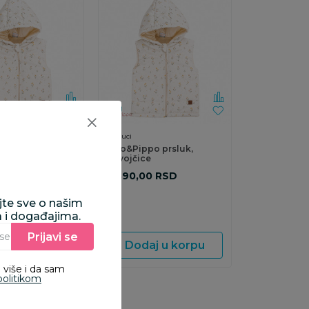
Prsluci
ppo prsluk,
Lillo&Pippo prsluk,
e
devojčice
0
RSD
2.390,00
RSD
ajte sve o našim
a i događajima.
Prijavi se
Unesite Vašu e‑mail adresu da biste se prijavili na newsletter.
aj u korpu
Dodaj u korpu
 više i da sam
politikom