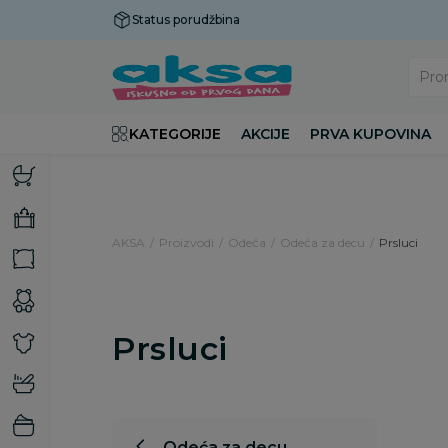
Status porudžbina
Plaćanje do 9 rata!
Pro
KATEGORIJE
AKCIJE
PRVA KUPOVINA
AKSA
Proizvodi
Odeća
Odeća za decu
Prsluci
Prsluci
Odeća za decu