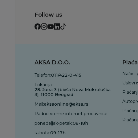
Follow us
AKSA D.O.O.
Plaća
Načini 
Telefon:
011/422-0-415
Uslovi 
Lokacija:
28. Juna 3 (bivša Nova Mokroluška
Plaćan
3), 11000 Beograd
Autopr
Mail:
aksaonline@aksa.rs
Plaćan
Radno vreme internet prodavnice
Plaćanj
ponedeljak-petak:
08-18h
subota:
09-17h