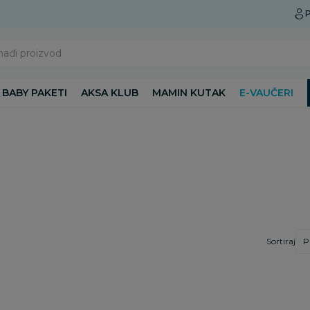
Preuzmite Aksa aplikaciju
P
nađi proizvod
BABY PAKETI
AKSA KLUB
MAMIN KUTAK
E-VAUČERI
Sortiraj