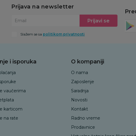
Prijava na newsletter
Pre
Prijavi se
Email
Slažem se sa
politikom privatnosti
nje i isporuka
O kompaniji
plaćanja
O nama
isporuke
Zaposlenje
je vaučerima
Saradnja
etplata
Novosti
je karticom
Kontakt
e na rate
Radno vreme
Prodavnice