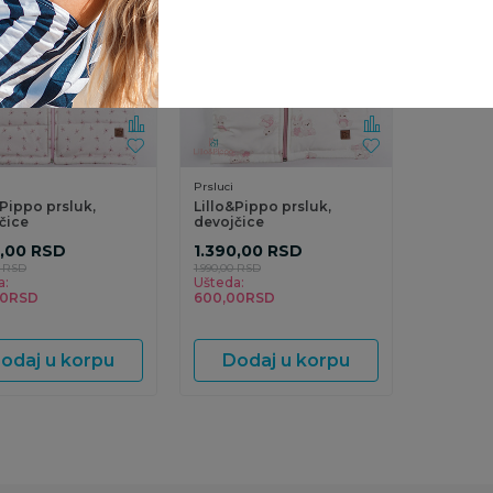
Prsluci
&Pippo prsluk,
Lillo&Pippo prsluk,
čice
devojčice
0,00
RSD
1.390,00
RSD
RSD
1.990,00
RSD
a:
Ušteda:
00
RSD
600,00
RSD
odaj u korpu
Dodaj u korpu