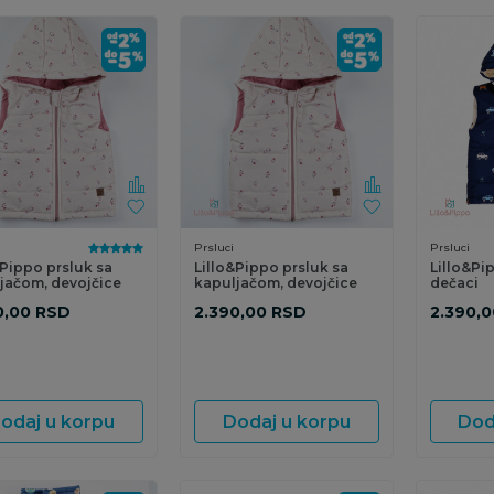
Prsluci
Prsluci
&Pippo prsluk sa
Lillo&Pippo prsluk sa
Lillo&Pi
jačom, devojčice
kapuljačom, devojčice
dečaci
0,00
RSD
2.390,00
RSD
2.390,0
odaj u korpu
Dodaj u korpu
Dod