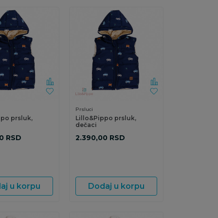
Prsluci
ppo prsluk,
Lillo&Pippo prsluk,
dečaci
0
RSD
2.390,00
RSD
aj u korpu
Dodaj u korpu