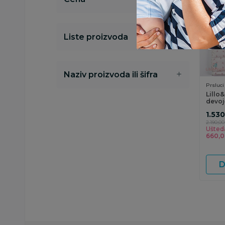
Liste proizvoda
Naziv proizvoda ili šifra
Prsluci
Lillo
devoj
1.53
2.190,00
Ušted
660,
D