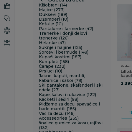
Kišobrani (14)
Majice (273)
Duksevi (189)
Džemperi (10)
Košulje (10)
Pantalone i farmerke (42)
Trenerke i donji delovi
trenerke (126)
Helanke (47)
Suknje i haljine (125)
Šorcevi i bermude (148)
Kupaći kostimi (187)
Kompleti (158)
Čarape (232)
Prsluci
Prsluci (10)
Lillo
Jakne, kaputi, mantili,
kapul
kabanice i sakoi (78)
2.39
Ski pantalone, skafanderi i ski
odela (27)
Kape, šalovi i rukavice (122)
Kačketi i šeširi (98)
Pidžame za decu, spavaćice i
bade mantili (185)
D
Veš za decu (146)
Accesseories (235)
šnalice gumice za kosu, rajfovi
(132)