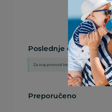
Poslednje ocene proi
Za ovaj proizvod trenutno nema ocena. Ocenj
Preporučeno