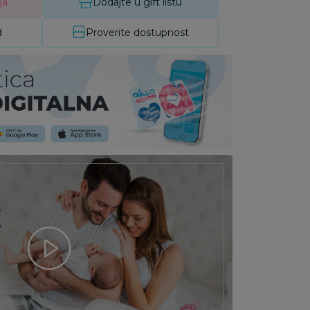
ja
Dodajte u gift listu
d
Proverite dostupnost