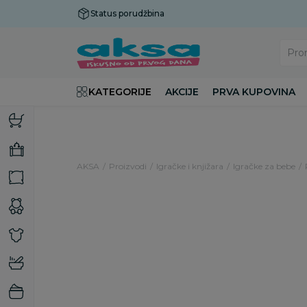
Status porudžbina
Plaćanje do 9 rata!
Pro
KATEGORIJE
AKCIJE
PRVA KUPOVINA
AKSA
Proizvodi
Igračke i knjižara
Igračke za bebe