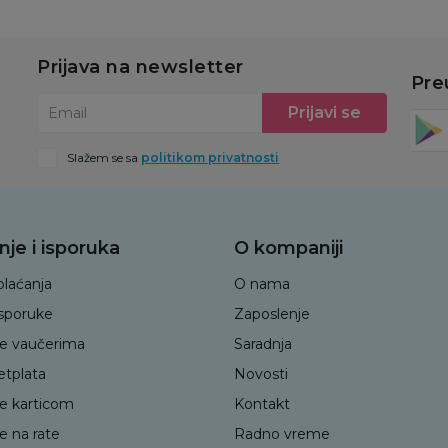
Prijava na newsletter
Pre
Prijavi se
Email
Slažem se sa
politikom privatnosti
nje i isporuka
O kompaniji
plaćanja
O nama
isporuke
Zaposlenje
je vaučerima
Saradnja
etplata
Novosti
je karticom
Kontakt
e na rate
Radno vreme