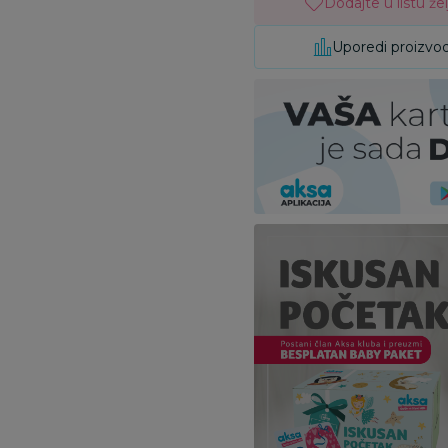
Dodajte u listu žel
Uporedi proizvo