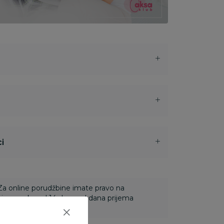
i
 Za online porudžbine imate pravo na
ine u roku od 14 dana od dana prijema