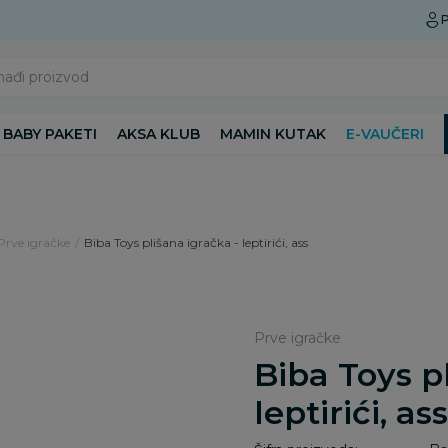
Preuzmite Aksa aplikaciju
P
nađi proizvod
BABY PAKETI
AKSA KLUB
MAMIN KUTAK
E-VAUČERI
Prve igračke
Biba Toys plišana igračka - leptirići, ass
Prve igračke
Biba Toys p
leptirići, ass