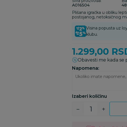
Šifra proizvoda:
Ba
A016504
48
Plišana igračka u obliku lep
postojanog, netoksičnog mat
Visina popusta uz loy
klubu.
1.299,00
RS
Obavesti me kada se
Napomena:
Izaberi količinu