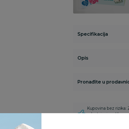
Specifikacija
Opis
Pronađite u prodavnic
Kupovina bez rizika:
odustajanje od kupov
proizvoda.