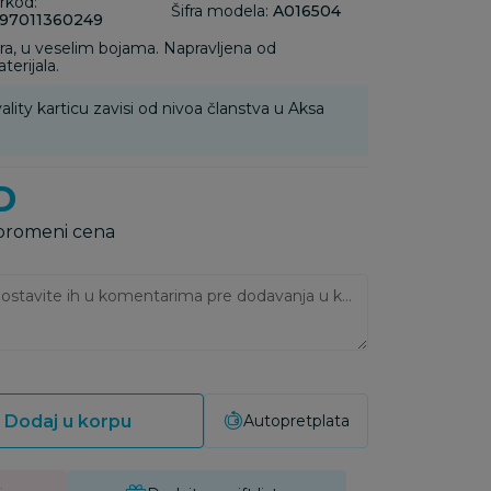
rkod:
Šifra modela:
A016504
97011360249
tira, u veselim bojama. Napravljena od
erijala.
ality karticu zavisi od nivoa članstva u Aksa
D
 promeni cena
Ukoliko imate napomene, ostavite ih u komentarima pre dodavanja u korpu:
Dodaj u korpu
Autopretplata