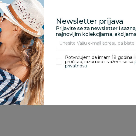
Za porudžbine vrednos
porudžbine vrednosti
Newsletter prijava
rsd.
Prijavite se za newsletter i sazn
najnovijim kolekcijama, akcijam
zvoda
Potvrđujem da imam 18 godina ili
pročitao, razumeo i slažem se sa
privatnosti
ivanje je omogućeno samo korisnicima koji su kupili proizvod.