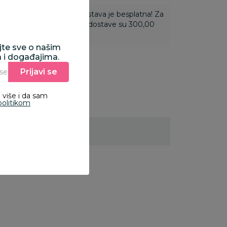
ti 3.500,00 rsd i više dostava je besplatna! Za
 do 3.499,99 rsd troškovi dostave su 300,00
ajte sve o našim
a i događajima.
Prijavi se
Unesite Vašu e‑mail adresu da biste se prijavili na newsletter.
 više i da sam
politikom