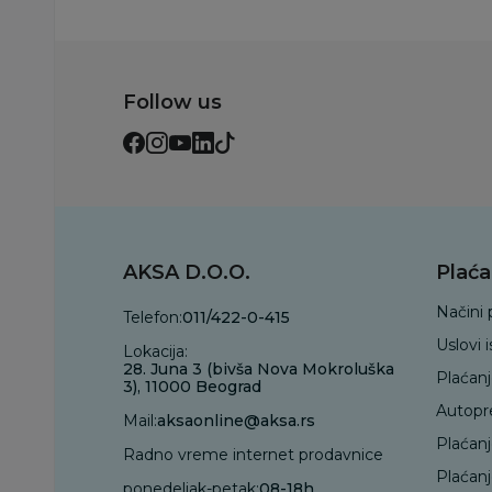
Follow us
AKSA D.O.O.
Plaća
Načini 
Telefon:
011/422-0-415
Uslovi 
Lokacija:
28. Juna 3 (bivša Nova Mokroluška
Plaćan
3), 11000 Beograd
Autopr
Mail:
aksaonline@aksa.rs
Plaćan
Radno vreme internet prodavnice
Plaćanj
ponedeljak-petak:
08-18h