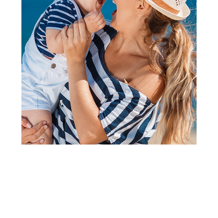
2
3
1
Prve igračke
Playgro igračka za kolica sa
životinjama
(1
recenzija
)
Šifra proizvoda:
A063904
Barkod:
9321104118851
Šifra modela:
A063904
Vreme je za Playgro! Volimo bebe, brinemo o njihovom