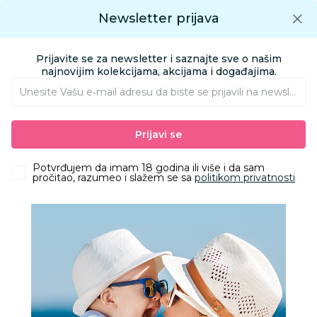
Preuzmite Aksa aplikaciju
Newsletter prijava
Google play
Aksa APP
0
0
Preuzmite besplatno Aksa Aplikaciju
App store
Prijavite se za newsletter i saznajte sve o našim
Pronađi proizvod
najnovijim kolekcijama, akcijama i događajima.
Unesite Vašu e‑mail adresu da biste se prijavili na newsletter.
AKSA
Proizvodi
Igračke i knjižara
Igračke za bebe
Prve igračke
Prijavi se
Playgro igračka za kolica sa životinjama
Potvrđujem da imam 18 godina ili više i da sam
pročitao, razumeo i slažem se sa
politikom privatnosti