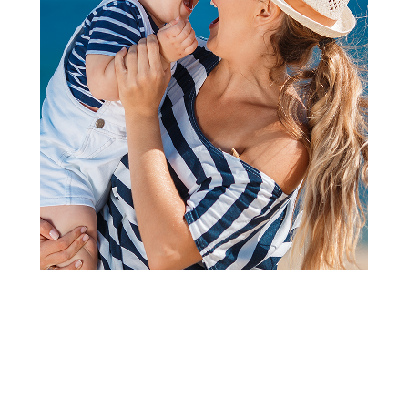
Prve igračke
Cute&Cool plišana knjiga za
bebe dino
Šifra proizvoda:
A092717
Barkod:
8600334677170
Šifra modela:
A092717
Visina popusta uz loyality karticu zavisi od nivoa
članstva u Aksa klubu.