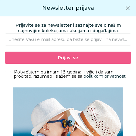
Preuzmite Aksa aplikaciju
Newsletter prijava
Google play
Aksa APP
0
0
Preuzmite besplatno Aksa Aplikaciju
App store
Prijavite se za newsletter i saznajte sve o našim
Pronađi proizvod
najnovijim kolekcijama, akcijama i događajima.
Unesite Vašu e‑mail adresu da biste se prijavili na newsletter.
AKSA
Proizvodi
Igračke i knjižara
Igračke za bebe
Prve igračke
Prijavi se
Cute&Cool plišana knjiga za bebe dino
Potvrđujem da imam 18 godina ili više i da sam
pročitao, razumeo i slažem se sa
politikom privatnosti