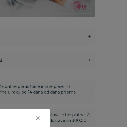
i
 Za online porudžbine imate pravo na
ine u roku od 14 dana od dana prijema
ti 3.500,00 rsd i više dostava je besplatna! Za
 do 3.499,99 rsd troškovi dostave su 300,00