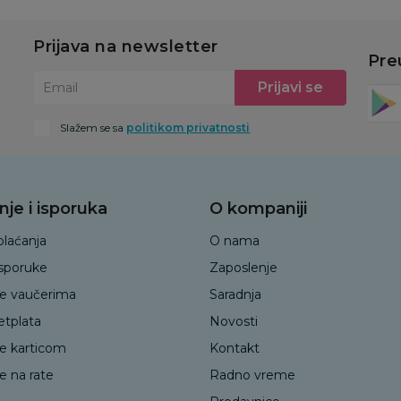
Prijava na newsletter
Pre
Prijavi se
Email
Slažem se sa
politikom privatnosti
nje i isporuka
O kompaniji
plaćanja
O nama
isporuke
Zaposlenje
je vaučerima
Saradnja
etplata
Novosti
je karticom
Kontakt
e na rate
Radno vreme