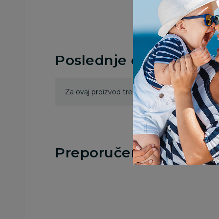
Poslednje ocene proi
Za ovaj proizvod trenutno nema ocena. Ocenj
Preporučeno