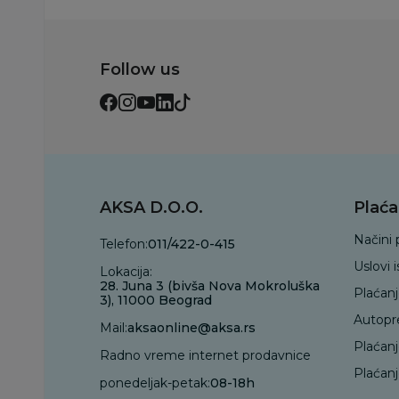
Follow us
AKSA D.O.O.
Plaća
Načini 
Telefon:
011/422-0-415
Uslovi 
Lokacija:
28. Juna 3 (bivša Nova Mokroluška
Plaćan
3), 11000 Beograd
Autopr
Mail:
aksaonline@aksa.rs
Plaćan
Radno vreme internet prodavnice
Plaćanj
ponedeljak-petak:
08-18h