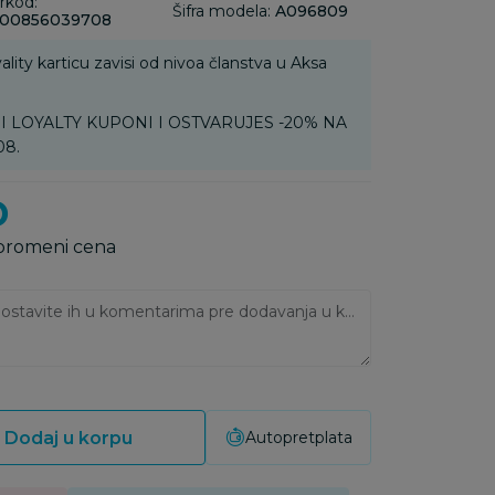
rkod:
Šifra modela:
A096809
00856039708
ality karticu zavisi od nivoa članstva u Aksa
MOJI LOYALTY KUPONI I OSTVARUJES -20% NA
08.
D
 promeni cena
Ukoliko imate napomene, ostavite ih u komentarima pre dodavanja u korpu:
Dodaj u korpu
Autopretplata