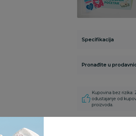
Specifikacija
Pronađite u prodavnic
Kupovina bez rizika:
odustajanje od kupov
proizvoda.
Za porudžbine vrednos
porudžbine vrednosti
rsd.