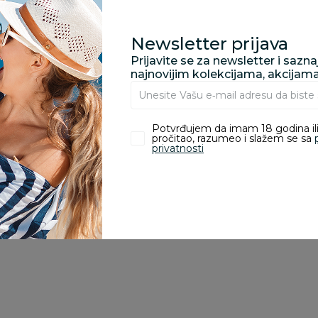
Newsletter prijava
Prijavite se za newsletter i sazn
najnovijim kolekcijama, akcijam
zvoda
Potvrđujem da imam 18 godina ili
ivanje je omogućeno samo korisnicima koji su kupili proizvod.
pročitao, razumeo i slažem se sa
privatnosti