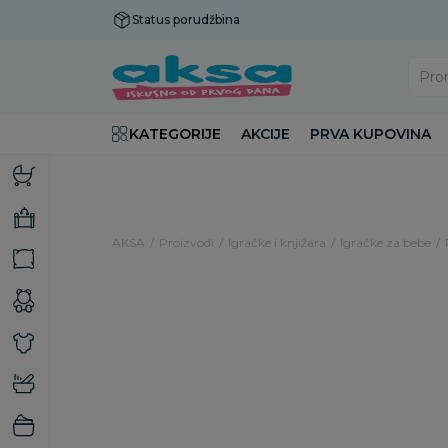
Status porudžbina
Plaćanje do 9 rata!
Pro
KATEGORIJE
AKCIJE
PRVA KUPOVINA
AKSA
Proizvodi
Igračke i knjižara
Igračke za bebe