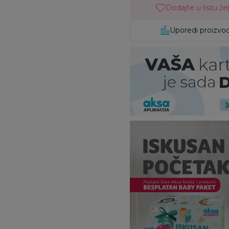
Dodajte u listu žel
Uporedi proizvo