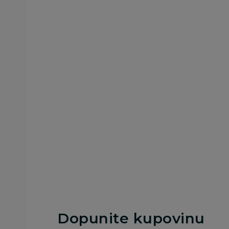
Prve igračke
Prve igračke
Cute&Cool knjiga za
Cute&Cool knjiga z
bebe na kačenje
bebe na kačenje fo
bunny
1.499,00
RSD
1.499,00
RSD
Dodaj u korpu
Dodaj u korp
Dopunite kupovinu