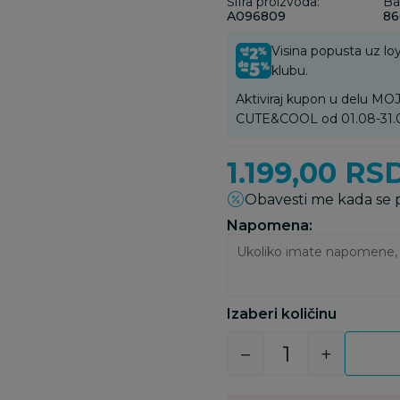
Šifra proizvoda:
Ba
A096809
86
Visina popusta uz loy
klubu.
Aktiviraj kupon u delu 
CUTE&COOL od 01.08-31.
1.199,00
RS
Obavesti me kada se
Napomena:
Izaberi količinu