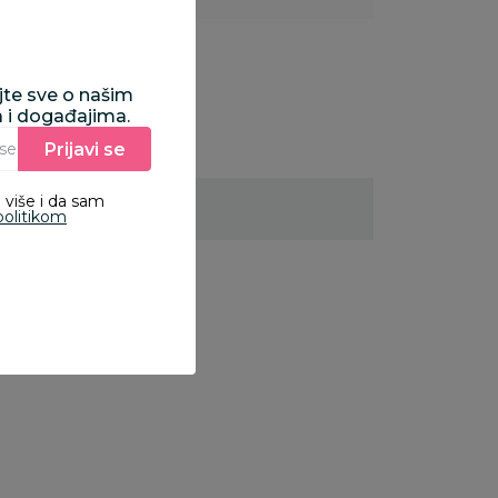
ajte sve o našim
a i događajima.
Prijavi se
Unesite Vašu e‑mail adresu da biste se prijavili na newsletter.
 više i da sam
politikom