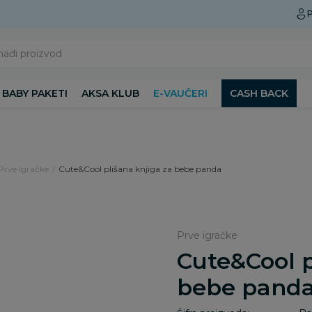
Preuzmite Aksa aplikaciju
P
nađi proizvod
BABY PAKETI
AKSA KLUB
E-VAUČERI
CASH BACK
Prve igračke
Cute&Cool plišana knjiga za bebe panda
Prve igračke
Cute&Cool p
bebe pand