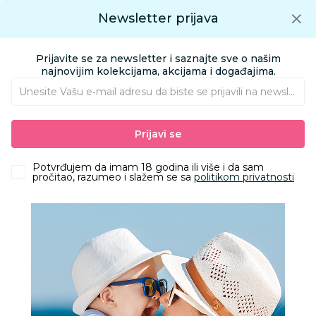
Preuzmite Aksa aplikaciju
Newsletter prijava
Google play
Aksa APP
0
0
Preuzmite besplatno Aksa Aplikaciju
App store
Prijavite se za newsletter i saznajte sve o našim
Pronađi proizvod
najnovijim kolekcijama, akcijama i događajima.
Unesite Vašu e‑mail adresu da biste se prijavili na newsletter.
AKSA
Multibrand
Aksa Pančevo
Prijavi se
Aksa Pančevo
Potvrđujem da imam 18 godina ili više i da sam
pročitao, razumeo i slažem se sa
politikom privatnosti
Već više od 30 godina Aksa je mesto kojem roditelji veruju.
Od 1994. godine, kroz mrežu od preko 30 radnji širom Srbije
i online prodavnicu, nudimo pažljivo odabran asortiman za
trudnoću, bebe, decu, mame i dom – od opreme za
najmlađe, auto-sedišta, kolica i nameštaja, do igračaka,
garderobe, kozmetike, kućnog tekstila i brojnih proizvoda
za svakodnevni porodični život. Kvalitet, pouzdani domaći i
svetski brendovi i stručna podrška čine Aksu pouzdanim
partnerom porodicama u svim fazama odrastanja.