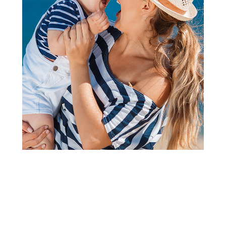
Podaci radnje
013/333-322
Prvomajska 47, 26000 PANČEVO