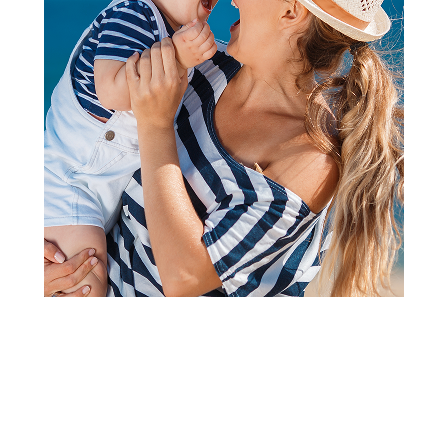
2
3
4
5
6
7
8
9
1
Ramovi i nosiljke za kolica
Cybex sklopiva nosiljka za
Mios/Coya, Peach Pink
Šifra proizvoda:
A105861
Barkod:
4063846552412
Šifra modela:
A105861
Cybex sklopiva nosiljka za Mios/Coya, Peach Pink