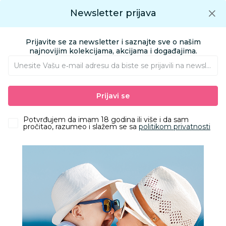
Preuzmite Aksa aplikaciju
Newsletter prijava
Google play
Aksa APP
0
0
Preuzmite besplatno Aksa Aplikaciju
App store
Prijavite se za newsletter i saznajte sve o našim
Pronađi proizvod
najnovijim kolekcijama, akcijama i događajima.
Unesite Vašu e‑mail adresu da biste se prijavili na newsletter.
AKSA
Proizvodi
Kolica i autosedišta
Kolica za bebe i decu
Prijavi se
Ramovi i nosiljke za kolica
Cybex sklopiva nosiljka za Mios/Coya, Peach Pink
Potvrđujem da imam 18 godina ili više i da sam
pročitao, razumeo i slažem se sa
politikom privatnosti