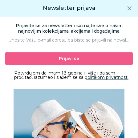
Preuzmite Aksa aplikaciju
Newsletter prijava
Google play
Aksa APP
0
0
Preuzmite besplatno Aksa Aplikaciju
App store
Prijavite se za newsletter i saznajte sve o našim
Pronađi proizvod
najnovijim kolekcijama, akcijama i događajima.
Unesite Vašu e‑mail adresu da biste se prijavili na newsletter.
AKSA
Proizvodi
Kolica i autosedišta
Kolica za bebe i decu
Prijavi se
Ramovi i nosiljke za kolica
Graco nosiljka za kolica Near2Me Elite, Noir
Potvrđujem da imam 18 godina ili više i da sam
pročitao, razumeo i slažem se sa
politikom privatnosti