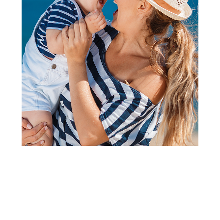
Ramovi i nosiljke za kolica
Graco nosiljka za kolica
Near2Me Elite, Noir
Šifra proizvoda:
A059004
Barkod:
5060624771897
Šifra modela:
A059004
Globalno poznat i priznat američki brend, Graco je osvojio
srca mnogih roditelja i dece. Sa tradicijom koja traje već 60