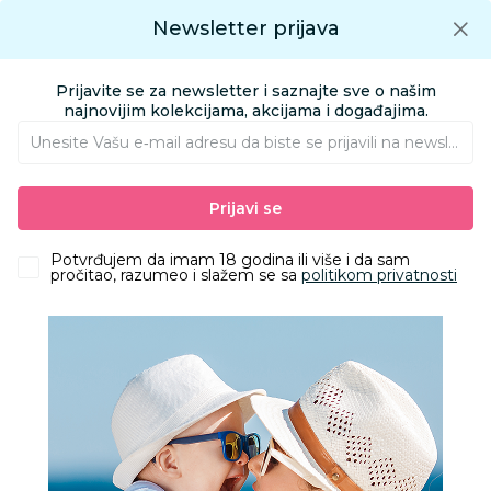
Preuzmite Aksa aplikaciju
Newsletter prijava
Google play
Aksa APP
0
0
Preuzmite besplatno Aksa Aplikaciju
App store
Prijavite se za newsletter i saznajte sve o našim
Pronađi proizvod
najnovijim kolekcijama, akcijama i događajima.
Unesite Vašu e‑mail adresu da biste se prijavili na newsletter.
AKSA
Proizvodi
Igračke i knjižara
Knjižara
Rođendani i proslave
Prijavi se
Disney velika kesa TGD
Potvrđujem da imam 18 godina ili više i da sam
pročitao, razumeo i slažem se sa
politikom privatnosti