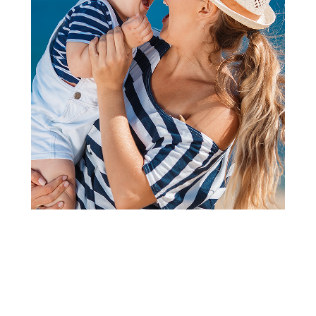
Rođendani i proslave
Disney velika kesa TGD
Šifra proizvoda:
A082832
Barkod:
5902814355909
Šifra modela:
A082832
Visina popusta uz loyality karticu zavisi od nivoa
članstva u Aksa klubu.