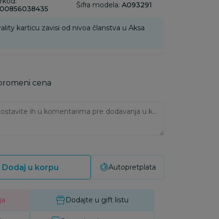
rkod:
Šifra modela:
A093291
00856038435
ality karticu zavisi od nivoa članstva u Aksa
 promeni cena
Ukoliko imate napomene, ostavite ih u komentarima pre dodavanja u korpu:
Dodaj u korpu
Autopretplata
ja
Dodajte u gift listu