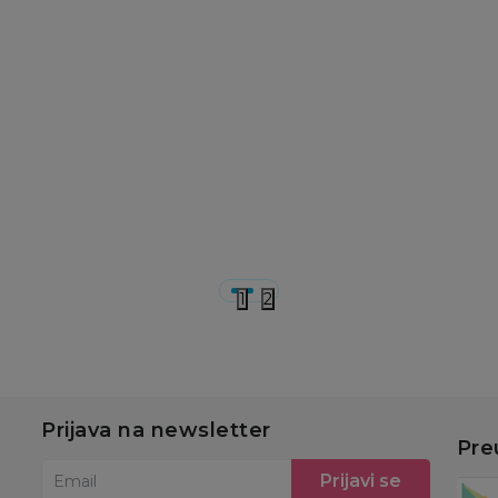
Rukavice za kupanje
Rukavice za kupanje
Ru
ca
Lillo&Pippo rukavica
Lillo&Pippo rukavica
L
za kupanje
za kupanje
z
149,00
RSD
149,00
RSD
1
u
Dodaj u korpu
Dodaj u korpu
1
2
Prijava na newsletter
Pre
Prijavi se
Email