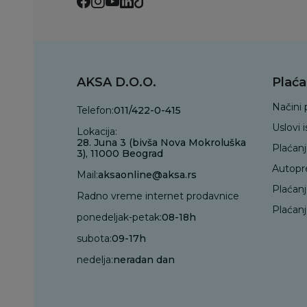
AKSA D.O.O.
Plaća
Načini 
Telefon:
011/422-0-415
Uslovi 
Lokacija:
28. Juna 3 (bivša Nova Mokroluška
Plaćan
3), 11000 Beograd
Autopr
Mail:
aksaonline@aksa.rs
Plaćan
Radno vreme internet prodavnice
Plaćanj
ponedeljak-petak:
08-18h
subota:
09-17h
nedelja:
neradan dan