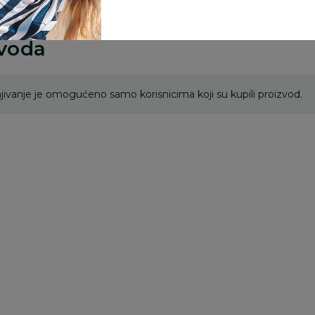
zvoda
ivanje je omogućeno samo korisnicima koji su kupili proizvod.