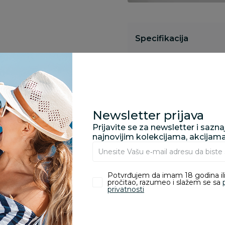
Specifikacija
Pronađite u prodavnic
Newsletter prijava
Kupovina bez rizika:
Prijavite se za newsletter i sazn
odustajanje od kupov
najnovijim kolekcijama, akcijam
proizvoda.
Potvrđujem da imam 18 godina ili
Za porudžbine vrednos
pročitao, razumeo i slažem se sa
porudžbine vrednosti
privatnosti
rsd.