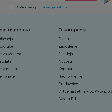
Slažem se sa
politikom privatnosti
nje i isporuka
O kompaniji
plaćanja
O nama
isporuke
Zaposlenje
je vaučerima
Saradnja
etplata
Novosti
je karticom
Kontakt
e na rate
Radno vreme
Prodavnice
Virtuelna šetnja kroz Aksa pro
Aksa u BIH