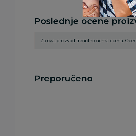
Poslednje ocene proi
Za ovaj proizvod trenutno nema ocena. Ocenj
Preporučeno