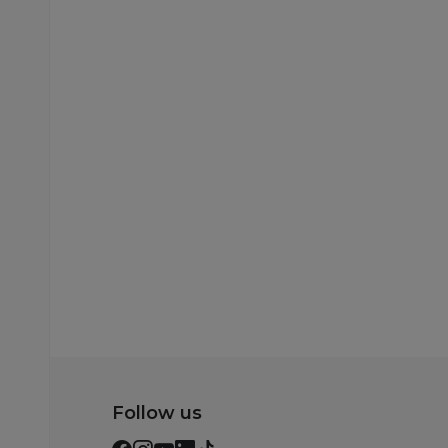
Rukavice za kupanje
Rukavice za kupanje
Lillo&Pippo rukavica
Lillo&Pippo rukavi
za kupanje
za kupanje
149,00
RSD
149,00
RSD
Dodaj u korpu
Dodaj u korp
Follow us