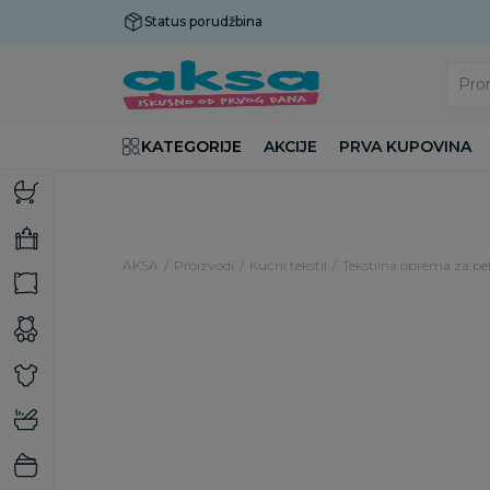
Status porudžbina
Plaćanje do 9 rata!
Pro
KATEGORIJE
AKCIJE
PRVA KUPOVINA
AKSA
Proizvodi
Kućni tekstil
Tekstilna oprema za b