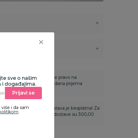
i
 Za online porudžbine imate pravo na
ajte sve o našim
ine u roku od 14 dana od dana prijema
a i događajima.
Prijavi se
Unesite Vašu e‑mail adresu da biste se prijavili na newsletter.
 više i da sam
ti 3.500,00 rsd i više dostava je besplatna! Za
politikom
 do 3.499,99 rsd troškovi dostave su 300,00