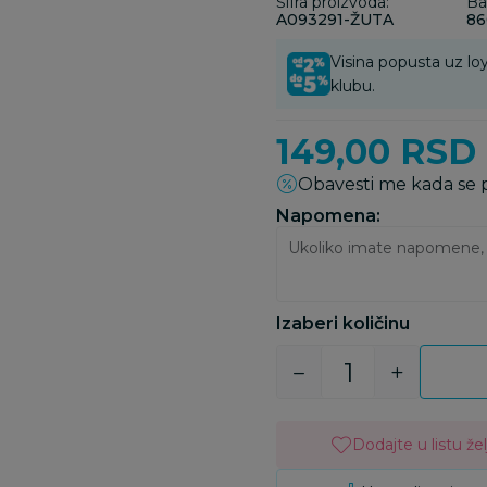
Šifra proizvoda:
Ba
A093291-ŽUTA
86
Visina popusta uz loy
klubu.
149,00
RSD
Obavesti me kada se
Napomena:
Izaberi količinu
Dodajte u listu žel