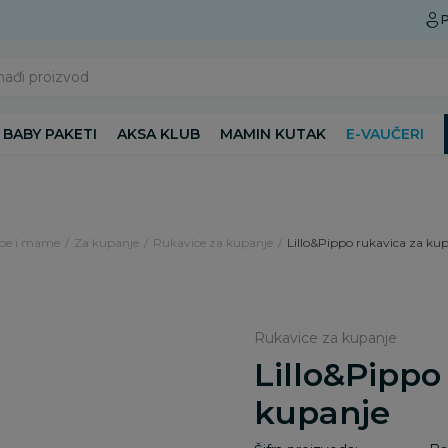
Preuzmite Aksa aplikaciju
P
nađi proizvod
BABY PAKETI
AKSA KLUB
MAMIN KUTAK
E-VAUČERI
ebe i mame
Za kupanje
Rukavice za kupanje
Lillo&Pippo rukavica za ku
Rukavice za kupanje
Lillo&Pippo
kupanje