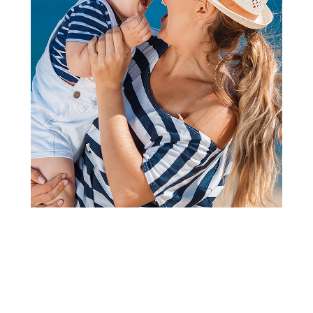
2
3
1
Ski pantalone, skafanderi i ski odela
Chicco skafander, devojčice
Šifra proizvoda:
A096253
Visina popusta uz loyality karticu zavisi od nivoa
članstva u Aksa klubu.