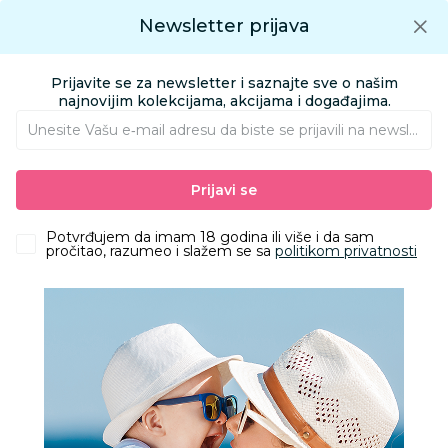
Preuzmite Aksa aplikaciju
Newsletter prijava
Google play
Aksa APP
0
0
Preuzmite besplatno Aksa Aplikaciju
App store
Prijavite se za newsletter i saznajte sve o našim
Pronađi proizvod
najnovijim kolekcijama, akcijama i događajima.
Unesite Vašu e‑mail adresu da biste se prijavili na newsletter.
AKSA
Proizvodi
Odeća
Odeća za decu
Prijavi se
Ski pantalone, skafanderi i ski odela
Chicco skafander, devojčice
Potvrđujem da imam 18 godina ili više i da sam
pročitao, razumeo i slažem se sa
politikom privatnosti