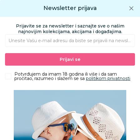
Preuzmite Aksa aplikaciju
Newsletter prijava
Google play
Aksa APP
0
0
Preuzmite besplatno Aksa Aplikaciju
App store
Prijavite se za newsletter i saznajte sve o našim
Pronađi proizvod
najnovijim kolekcijama, akcijama i događajima.
Unesite Vašu e‑mail adresu da biste se prijavili na newsletter.
AKSA
Proizvodi
Ishrana
Hrana za bebe i decu
Prijavi se
Gotove kašice i deserti
Slatke kašice
Potvrđujem da imam 18 godina ili više i da sam
Aksa klub dodatni popust
pročitao, razumeo i slažem se sa
politikom privatnosti
Filteri
Visina popusta uz loyality karticu zavisi od nivoa članstva u
Aksa klubu.
122 Proizvoda
Obriši sve