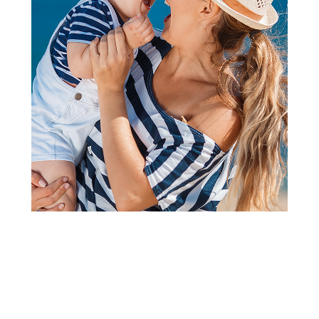
Slatke kašice
Slatke kašice
Fleur Alpine org. pire sa
Fleur Alpine org. i pire sa
bundevom I kinoom 120g
malinom I kinoom 120g
239,00
RSD
239,00
RSD
Dodaj u korpu
Dodaj u korpu