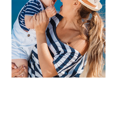
šnalice gumice za kosu, rajfovi
Lillo&Pippo gumica za kosu 4
kom
Šifra proizvoda:
A080619
Barkod:
8606033460532
Šifra modela:
A080619
Visina popusta uz loyality karticu zavisi od nivoa
članstva u Aksa klubu.