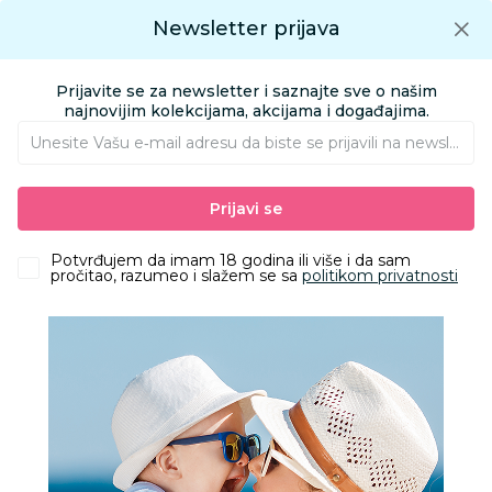
Preuzmite Aksa aplikaciju
Newsletter prijava
Google play
Aksa APP
0
0
Preuzmite besplatno Aksa Aplikaciju
App store
Prijavite se za newsletter i saznajte sve o našim
Pronađi proizvod
najnovijim kolekcijama, akcijama i događajima.
Unesite Vašu e‑mail adresu da biste se prijavili na newsletter.
AKSA
Proizvodi
Odeća
Odeća za decu
Prijavi se
šnalice gumice za kosu, rajfovi
Lillo&Pippo gumica za kosu 4 kom
Potvrđujem da imam 18 godina ili više i da sam
pročitao, razumeo i slažem se sa
politikom privatnosti