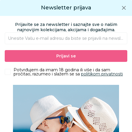
Preuzmite Aksa aplikaciju
Newsletter prijava
Google play
Aksa APP
0
0
Preuzmite besplatno Aksa Aplikaciju
App store
Prijavite se za newsletter i saznajte sve o našim
Pronađi proizvod
najnovijim kolekcijama, akcijama i događajima.
Unesite Vašu e‑mail adresu da biste se prijavili na newsletter.
AKSA
Proizvodi
HOME&BEAUTY
DEKORACIJA I ODLAGANJE
Prijavi se
ŠOLJE
Be Cute keramička šolja, srce roze
Potvrđujem da imam 18 godina ili više i da sam
pročitao, razumeo i slažem se sa
politikom privatnosti