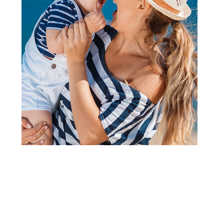
2
3
1
ŠOLJE
Be Cute keramička šolja, srce
roze
Šifra proizvoda:
A105996
Barkod:
8600856101146
Šifra modela:
A105996
799,00
RSD