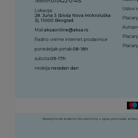
Telefon:
011/422-0-415
Uslovi 
Lokacija:
28. Juna 3 (bivša Nova Mokroluška
Plaćan
3), 11000 Beograd
Autopr
Mail:
aksaonline@aksa.rs
Plaćan
Radno vreme internet prodavnice
Plaćanj
ponedeljak-petak:
08-18h
subota:
09-17h
nedelja:
neradan dan
Nastojimo da budemo što precizniji u opisu proizvoda, prikazu