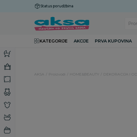
Status porudžbina
Plaćanje do 9 rata!
Pro
KATEGORIJE
AKCIJE
PRVA KUPOVINA
AKSA
Proizvodi
HOME&BEAUTY
DEKORACIJA I O