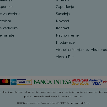
isporuke
Zaposlenje
je vaučerima
Saradnja
etplata
Novosti
je karticom
Kontakt
e na rate
Radno vreme
Prodavnice
Virtuelna šetnja kroz Aksa pro
Aksa u BIH
 slika i samih cena, ali ne možemo garantovati da su sve informacije kompletne i bez greš
podrazumeva da su dostupni u svakom trenutku.
©2026
www.aksa.rs
Powered by
NB SOFT
Sva prava zadržana.