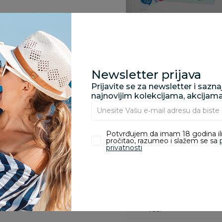
Specifikacija
Newsletter prijava
Prijavite se za newsletter i sazn
Pronađite u prodavnic
najnovijim kolekcijama, akcijam
Potvrđujem da imam 18 godina ili
Kupovina bez rizika:
pročitao, razumeo i slažem se sa
privatnosti
odustajanje od kupov
proizvoda.
Za porudžbine vrednos
porudžbine vrednosti
rsd.