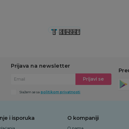
u
Dodaj u korpu
Dodaj u korpu
1
2
3
4
5
6
7
Prijava na newsletter
Pre
Prijavi se
Email
Slažem se sa
politikom privatnosti
nje i isporuka
O kompaniji
plaćanja
O nama