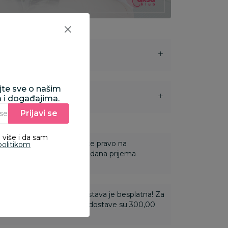
ajte sve o našim
i
a i događajima.
Prijavi se
Unesite Vašu e‑mail adresu da biste se prijavili na newsletter.
 više i da sam
 Za online porudžbine imate pravo na
politikom
ine u roku od 14 dana od dana prijema
ti 3.500,00 rsd i više dostava je besplatna! Za
 do 3.499,99 rsd troškovi dostave su 300,00