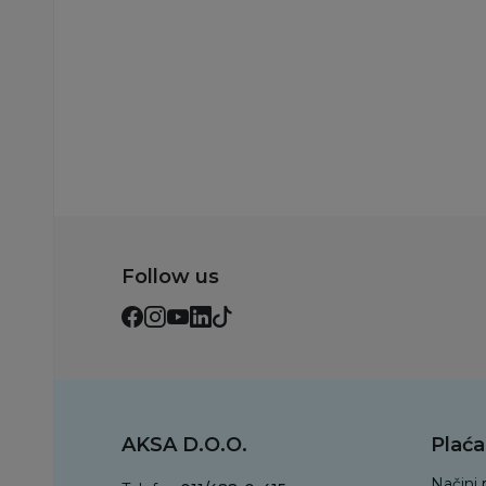
Dodaj u korpu
Dodaj u korp
Follow us
AKSA D.O.O.
Plaća
Načini 