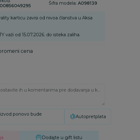
rkod:
Šifra modela:
A098139
00856049295
ality karticu zavisi od nivoa članstva u Aksa
ži od 15.07.2026. do isteka zaliha.
 promeni cena
Ukoliko imate napomene, ostavite ih u komentarima pre dodavanja u korpu:
oizvod ponovo bude
Autopretplata
ja
Dodajte u gift listu