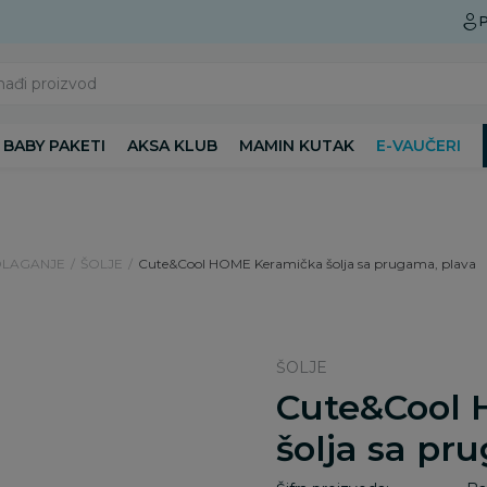
Preuzmite Aksa aplikaciju
P
nađi proizvod
BABY PAKETI
AKSA KLUB
MAMIN KUTAK
E-VAUČERI
DLAGANJE
ŠOLJE
Cute&Cool HOME Keramička šolja sa prugama, plava
ŠOLJE
Cute&Cool
šolja sa pr