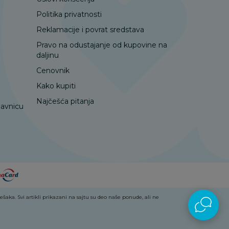
Politika privatnosti
Reklamacije i povrat sredstava
Pravo na odustajanje od kupovine na
daljinu
Cenovnik
Kako kupiti
Najčešća pitanja
davnicu
aka. Svi artikli prikazani na sajtu su deo naše ponude, ali ne