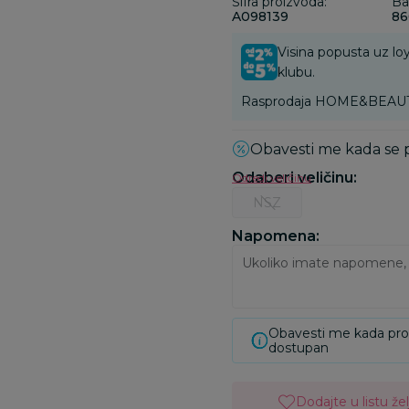
Šifra proizvoda:
Ba
A098139
86
Visina popusta uz loy
klubu.
Rasprodaja HOME&BEAUTY va
Obavesti me kada se
Odaberi veličinu
:
Odredi veličinu
NSZ
Napomena:
Obavesti me kada pr
dostupan
Dodajte u listu žel