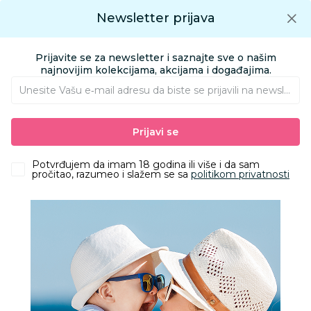
Preuzmite Aksa aplikaciju
Newsletter prijava
Google play
Aksa APP
0
0
Preuzmite besplatno Aksa Aplikaciju
App store
Prijavite se za newsletter i saznajte sve o našim
Pronađi proizvod
najnovijim kolekcijama, akcijama i događajima.
Unesite Vašu e‑mail adresu da biste se prijavili na newsletter.
AKSA
Proizvodi
Odeća
Odeća za decu
Šorcevi i bermude
Prijavi se
Lillo&Pippo šorts, dečaci
Potvrđujem da imam 18 godina ili više i da sam
pročitao, razumeo i slažem se sa
politikom privatnosti
50
%