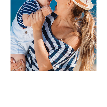
Šorcevi i bermude
Lillo&Pippo šorts, dečaci
Šifra proizvoda:
A091606
Visina popusta uz loyality karticu zavisi od nivoa
članstva u Aksa klubu.
Akcija važi od 06.07.2026. do 03.09.2026.