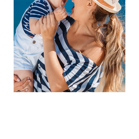
2
3
1
Šorcevi i bermude
Dirkje šorts, dečaci
Šifra proizvoda:
A100342
Visina popusta uz loyality karticu zavisi od nivoa
članstva u Aksa klubu.
Akcija važi od 06.07.2026. do 03.09.2026.