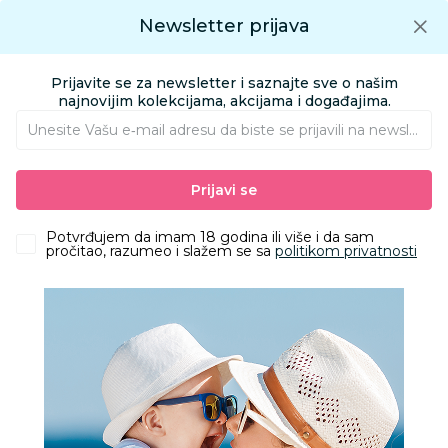
Preuzmite Aksa aplikaciju
Newsletter prijava
Google play
Aksa APP
0
0
Preuzmite besplatno Aksa Aplikaciju
App store
Prijavite se za newsletter i saznajte sve o našim
Pronađi proizvod
najnovijim kolekcijama, akcijama i događajima.
Unesite Vašu e‑mail adresu da biste se prijavili na newsletter.
AKSA
Proizvodi
Odeća
Odeća za decu
Šorcevi i bermude
Prijavi se
Dirkje šorts, dečaci
Potvrđujem da imam 18 godina ili više i da sam
pročitao, razumeo i slažem se sa
politikom privatnosti
31
%