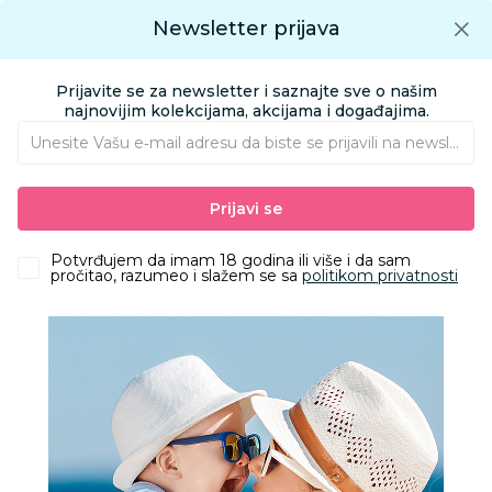
Preuzmite Aksa aplikaciju
Newsletter prijava
Google play
Aksa APP
0
0
Preuzmite besplatno Aksa Aplikaciju
App store
Prijavite se za newsletter i saznajte sve o našim
Pronađi proizvod
najnovijim kolekcijama, akcijama i događajima.
Unesite Vašu e‑mail adresu da biste se prijavili na newsletter.
AKSA
Proizvodi
Odeća
Odeća za bebe
Šorts za bebe
Prijavi se
Just kiddin šorts, devojčice
Potvrđujem da imam 18 godina ili više i da sam
pročitao, razumeo i slažem se sa
politikom privatnosti