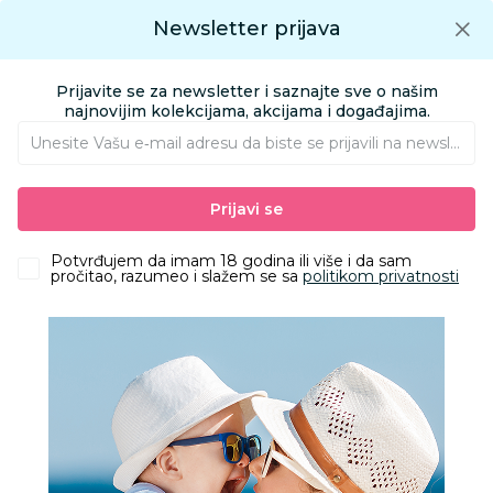
Preuzmite Aksa aplikaciju
Newsletter prijava
Google play
Aksa APP
0
0
Preuzmite besplatno Aksa Aplikaciju
App store
Prijavite se za newsletter i saznajte sve o našim
Pronađi proizvod
najnovijim kolekcijama, akcijama i događajima.
Unesite Vašu e‑mail adresu da biste se prijavili na newsletter.
AKSA
Proizvodi
Kozmetika i nega
Oprema za kupanje
Prijavi se
Stalkovi za kadice
Shnuggle sklopivi stalak za kadicu za bebe
Potvrđujem da imam 18 godina ili više i da sam
pročitao, razumeo i slažem se sa
politikom privatnosti