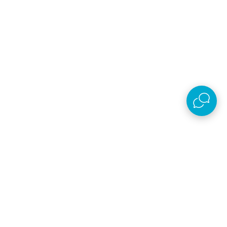
AKSA D.O.O.
Plaćanje i isporuka
O kompaniji
Online prodaja
Nastojimo da budemo što precizniji u opisu proizvoda, prikazu slika i samih cena,
ali ne možemo garantovati da su sve informacije kompletne i bez grešaka. Svi