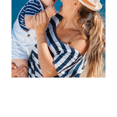
2
1
Stalkovi za kadice
Shnuggle sklopivi stalak za
kadicu za bebe
Šifra proizvoda:
A080533
Barkod:
5060492571056
Šifra modela:
A080533
Visina popusta uz loyality karticu zavisi od nivoa
članstva u Aksa klubu.