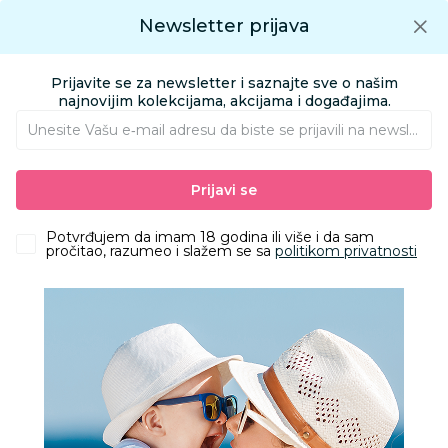
Preuzmite Aksa aplikaciju
Newsletter prijava
Google play
Aksa APP
0
0
Preuzmite besplatno Aksa Aplikaciju
App store
Prijavite se za newsletter i saznajte sve o našim
Pronađi proizvod
najnovijim kolekcijama, akcijama i događajima.
Unesite Vašu e‑mail adresu da biste se prijavili na newsletter.
AKSA
Proizvodi
HOME&BEAUTY
SCHOOL&WORK
STIKERI
Prijavi se
Be Cool stikeri
Potvrđujem da imam 18 godina ili više i da sam
pročitao, razumeo i slažem se sa
politikom privatnosti