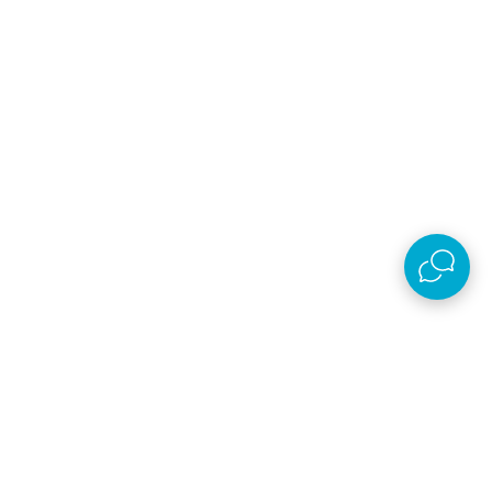
Email
Prijavi se
Slažem se sa
politikom privatnosti
Preuzmi aplikaciju
AKSA D.O.O.
Plaćanje i isporuka
O kompaniji
Online prodaja