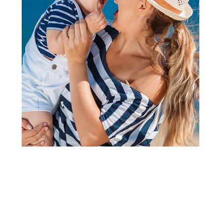
STIKERI
Be Cool stikeri
Šifra proizvoda:
A094630
Barkod:
8600856003617
Šifra modela:
A094630
Visina popusta uz loyality karticu zavisi od nivoa
članstva u Aksa klubu.