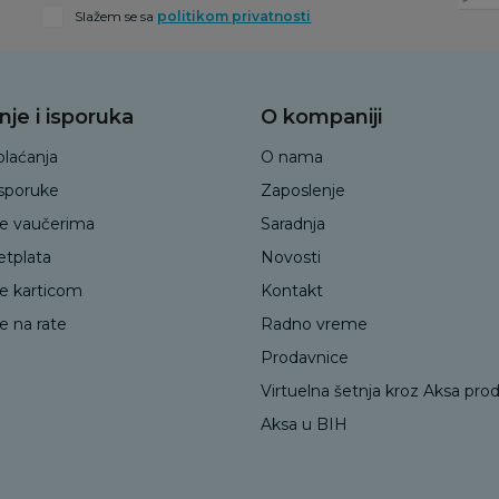
Slažem se sa
politikom privatnosti
nje i isporuka
O kompaniji
plaćanja
O nama
isporuke
Zaposlenje
je vaučerima
Saradnja
etplata
Novosti
je karticom
Kontakt
e na rate
Radno vreme
Prodavnice
Virtuelna šetnja kroz Aksa pro
Aksa u BIH