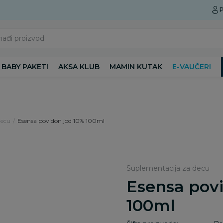
Preuzmite Aksa aplikaciju
P
nađi proizvod
BABY PAKETI
AKSA KLUB
MAMIN KUTAK
E-VAUČERI
decu
Esensa povidon jod 10% 100ml
Suplementacija za decu
Esensa pov
100ml