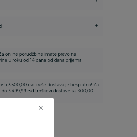
i
 Za online porudžbine imate pravo na
ine u roku od 14 dana od dana prijema
ti 3.500,00 rsd i više dostava je besplatna! Za
 do 3.499,99 rsd troškovi dostave su 300,00