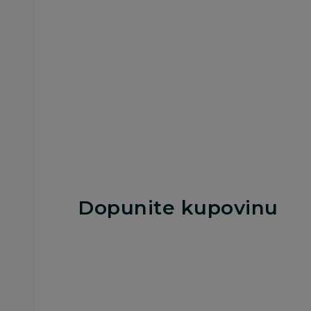
779,00
RSD
709,00
RSD
Dodaj u korpu
Dodaj u korp
Dopunite kupovinu