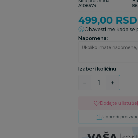
Šifra proizvoda:
Ba
A106574
86
499,00
RSD
Obavesti me kada se
Napomena:
Izaberi količinu
Dodajte u listu žel
Uporedi proizvo