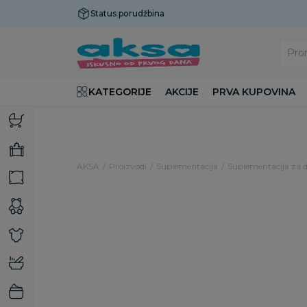
Status porudžbina
Plaćanje do 9 rata!
Pro
KATEGORIJE
AKCIJE
PRVA KUPOVINA
AKSA
Proizvodi
Suplementacija
Suplementacija za 