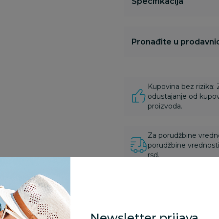
Specifikacija
Pronađite u prodavnic
Kupovina bez rizika:
odustajanje od kupov
proizvoda.
Za porudžbine vrednos
porudžbine vrednosti
rsd.
zvoda
Newsletter prijava