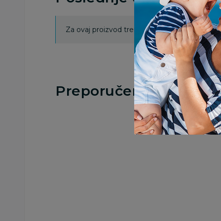
Za ovaj proizvod trenutno nema ocena. Ocenj
Preporučeno
Suplementacija za decu
Suplementacija za decu
Esenbak pro&byo
Mikrolax glicerinsk
direkt kids 10 kesica
gel za decu 3x8g