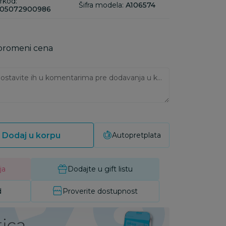
rkod:
Šifra modela:
A106574
05072900986
 promeni cena
Ukoliko imate napomene, ostavite ih u komentarima pre dodavanja u korpu:
Dodaj u korpu
Autopretplata
ja
Dodajte u gift listu
d
Proverite dostupnost