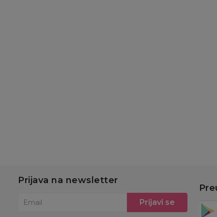
Suplementacija za decu
Suplementacija za decu
Waya D3 10 ml
Waya kapi 10 ml
probiotične kapi
1.399,00
RSD
1.299,00
RSD
Dodaj u korpu
Dodaj u korpu
Prijava na newsletter
Pre
Prijavi se
Email