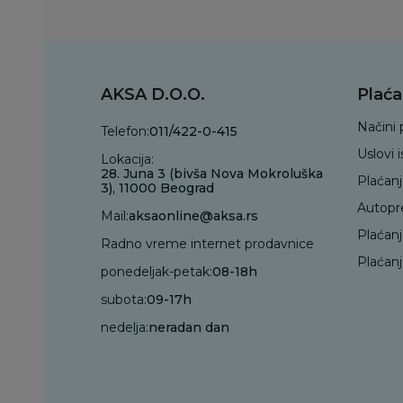
AKSA D.O.O.
Plaća
Načini 
Telefon:
011/422-0-415
Uslovi 
Lokacija:
28. Juna 3 (bivša Nova Mokroluška
Plaćan
3), 11000 Beograd
Autopr
Mail:
aksaonline@aksa.rs
Plaćan
Radno vreme internet prodavnice
Plaćanj
ponedeljak-petak:
08-18h
subota:
09-17h
nedelja:
neradan dan