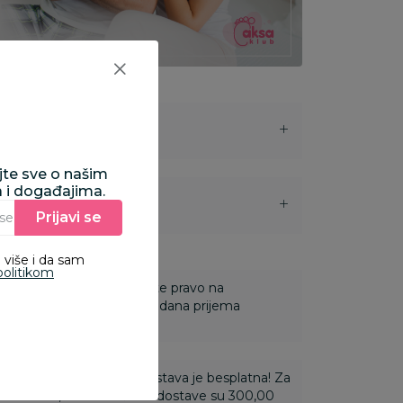
ajte sve o našim
a i događajima.
i
Prijavi se
Unesite Vašu e‑mail adresu da biste se prijavili na newsletter.
 više i da sam
politikom
 Za online porudžbine imate pravo na
ine u roku od 14 dana od dana prijema
ti 3.500,00 rsd i više dostava je besplatna! Za
 do 3.499,99 rsd troškovi dostave su 300,00