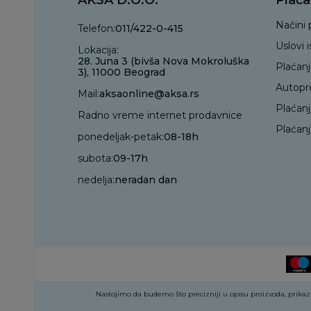
Načini 
Telefon:
011/422-0-415
Uslovi 
Lokacija:
28. Juna 3 (bivša Nova Mokroluška
Plaćan
3), 11000 Beograd
Autopr
Mail:
aksaonline@aksa.rs
Plaćan
Radno vreme internet prodavnice
Plaćanj
ponedeljak-petak:
08-18h
subota:
09-17h
nedelja:
neradan dan
Nastojimo da budemo što precizniji u opisu proizvoda, prikazu