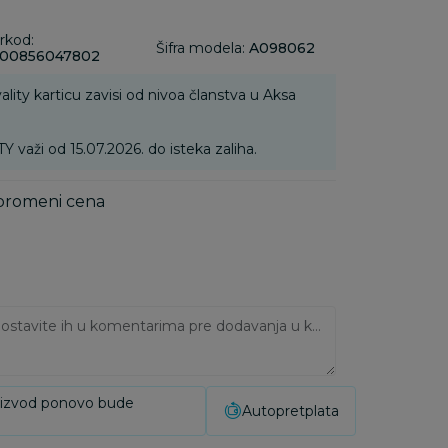
rkod:
Šifra modela:
A098062
00856047802
ality karticu zavisi od nivoa članstva u Aksa
ži od 15.07.2026. do isteka zaliha.
 promeni cena
Ukoliko imate napomene, ostavite ih u komentarima pre dodavanja u korpu:
oizvod ponovo bude
Autopretplata