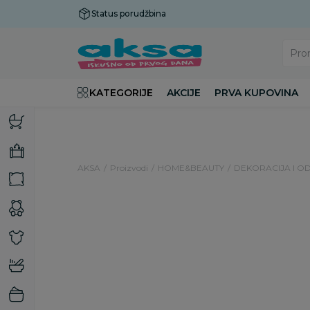
Status porudžbina
Plaćanje do 9 rata!
Pro
KATEGORIJE
AKCIJE
PRVA KUPOVINA
AKSA
Proizvodi
HOME&BEAUTY
DEKORACIJA I O