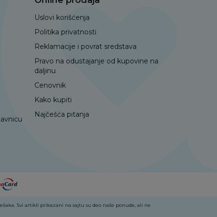
Uslovi korišćenja
Politika privatnosti
Reklamacije i povrat sredstava
Pravo na odustajanje od kupovine na
daljinu
Cenovnik
Kako kupiti
Najčešća pitanja
davnicu
aka. Svi artikli prikazani na sajtu su deo naše ponude, ali ne