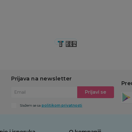
500,00
RSD
250,00
RSD
2
u
Dodaj u korpu
Dodaj u korpu
1
2
3
4
Prijava na newsletter
Pre
Prijavi se
Email
Slažem se sa
politikom privatnosti
nje i isporuka
O kompaniji