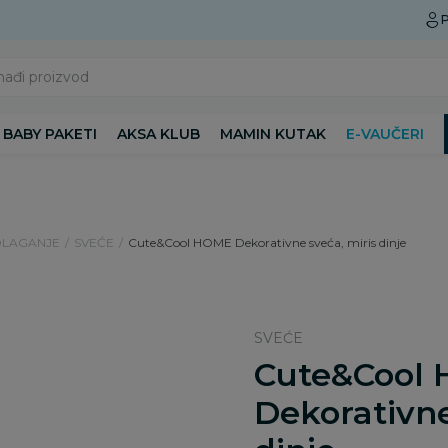
Preuzmite Aksa aplikaciju
P
nađi proizvod
BABY PAKETI
AKSA KLUB
MAMIN KUTAK
E-VAUČERI
DLAGANJE
SVEĆE
Cute&Cool HOME Dekorativne sveća, miris dinje
SVEĆE
Cute&Cool
Dekorativne