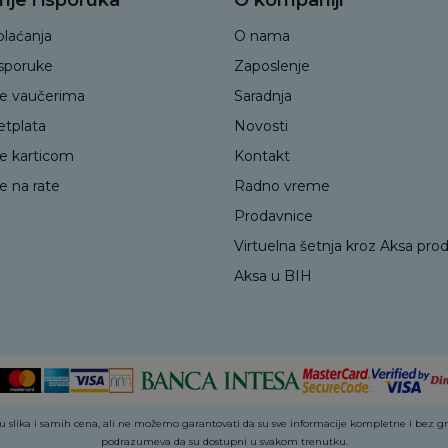
plaćanja
O nama
isporuke
Zaposlenje
je vaučerima
Saradnja
etplata
Novosti
je karticom
Kontakt
e na rate
Radno vreme
Prodavnice
Virtuelna šetnja kroz Aksa pro
Aksa u BIH
 slika i samih cena, ali ne možemo garantovati da su sve informacije kompletne i bez greš
podrazumeva da su dostupni u svakom trenutku.