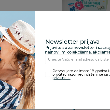
Specifikacija
Newsletter prijava
Prijavite se za newsletter i sazn
najnovijim kolekcijama, akcijam
Pronađite u prodavnic
Potvrđujem da imam 18 godina ili
pročitao, razumeo i slažem se sa
privatnosti
Kupovina bez rizika:
odustajanje od kupov
proizvoda.
Za porudžbine vrednos
porudžbine vrednosti