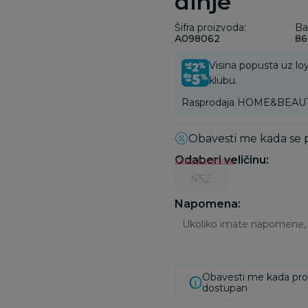
dinje
Šifra proizvoda:
Ba
A098062
86
Visina popusta uz loy
klubu.
Rasprodaja HOME&BEAUTY va
Obavesti me kada se
Odaberi veličinu
:
Odredi veličinu
NSZ
Napomena:
Obavesti me kada pr
dostupan