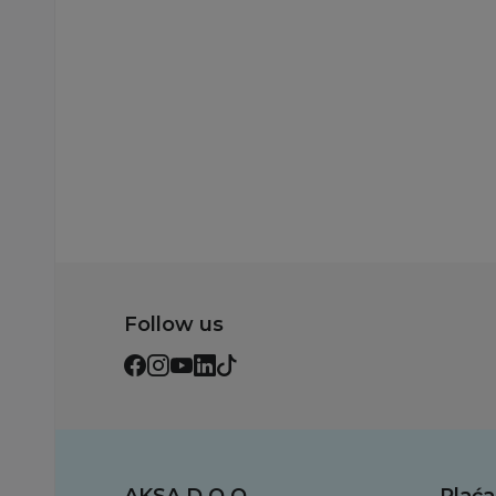
500,00
RSD
500,00
RSD
Dodaj u korpu
Dodaj u korp
Follow us
AKSA D.O.O.
Plaća