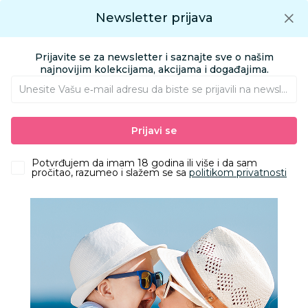
Preuzmite Aksa aplikaciju
Newsletter prijava
Google play
Aksa APP
0
0
Preuzmite besplatno Aksa Aplikaciju
App store
Prijavite se za newsletter i saznajte sve o našim
Pronađi proizvod
najnovijim kolekcijama, akcijama i događajima.
Unesite Vašu e‑mail adresu da biste se prijavili na newsletter.
AKSA
Proizvodi
Nameštaj i oprema za bebe
Kućna medicina
Prijavi se
Termofori i obloge protiv grčeva
Baby Spa termofor pojas sa perlama od gline, lavić
Potvrđujem da imam 18 godina ili više i da sam
pročitao, razumeo i slažem se sa
politikom privatnosti