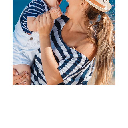
Termofori i obloge protiv grčeva
Baby Spa termofor pojas sa
perlama od gline, lavić
Šifra proizvoda:
A101152
Barkod:
8600856057238
Šifra modela:
A101152
Visina popusta uz loyality karticu zavisi od nivoa