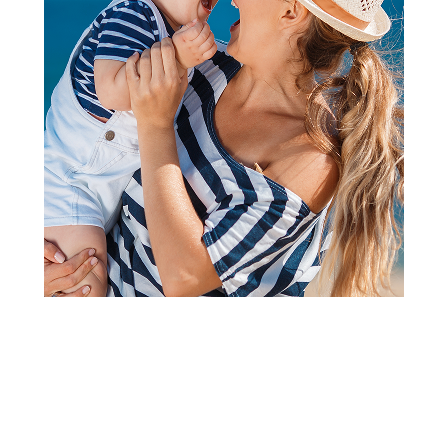
Tetra pelene
Tetra pelene
Lillo&Pippo tetra pelena
Lillo&Pippo tetra pelena
Mace,rubljena
Mace,rubljena
199,00
RSD
199,00
RSD
Dodaj u korpu
Dodaj u korpu