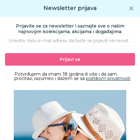
Preuzmite Aksa aplikaciju
Newsletter prijava
Google play
Aksa APP
0
0
Preuzmite besplatno Aksa Aplikaciju
App store
Prijavite se za newsletter i saznajte sve o našim
Pronađi proizvod
najnovijim kolekcijama, akcijama i događajima.
Unesite Vašu e‑mail adresu da biste se prijavili na newsletter.
AKSA
Proizvodi
Kozmetika i nega
Pelene i maramice
Prijavi se
Pelene za bebe
Tetra pelene
Potvrđujem da imam 18 godina ili više i da sam
Aksa klub dodatni popust
pročitao, razumeo i slažem se sa
politikom privatnosti
Filteri
Visina popusta uz loyality karticu zavisi od nivoa članstva u
Aksa klubu.
7 Proizvoda
Obriši sve