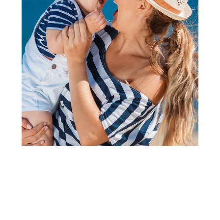
2
3
1
Torbe i rančevi
Disney Minnie Bowlogue torba
crna
Šifra proizvoda:
A107294
Barkod:
8447444012480
Šifra modela:
A107294
5.290,00
RSD