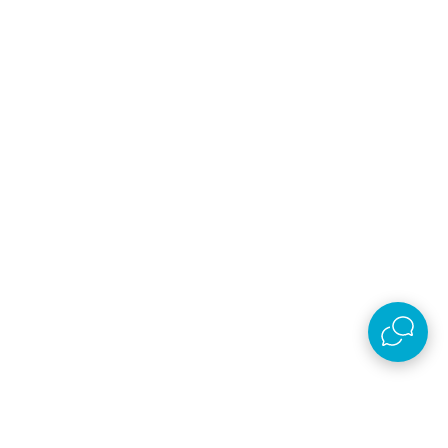
Email
Prijavi se
Slažem se sa
politikom privatnosti
Preuzmi aplikaciju
AKSA D.O.O.
Plaćanje i isporuka
O kompaniji