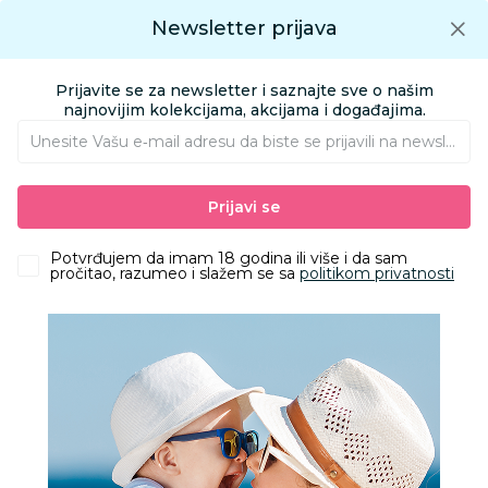
Preuzmite Aksa aplikaciju
Newsletter prijava
Google play
Aksa APP
0
0
Preuzmite besplatno Aksa Aplikaciju
App store
Prijavite se za newsletter i saznajte sve o našim
Pronađi proizvod
najnovijim kolekcijama, akcijama i događajima.
Unesite Vašu e‑mail adresu da biste se prijavili na newsletter.
AKSA
Proizvodi
Igračke i knjižara
Knjižara
Torbe i rančevi
Prijavi se
Disney Minnie Bowlogue torba crna
Potvrđujem da imam 18 godina ili više i da sam
pročitao, razumeo i slažem se sa
politikom privatnosti