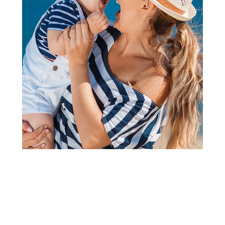
2
3
1
Torbe i rančevi
Safta dečiji ranac mini 3D,
Stitch
Šifra proizvoda:
A092020
Barkod:
8412688564590
Šifra modela:
A092020
Visina popusta uz loyality karticu zavisi od nivoa
članstva u Aksa klubu.