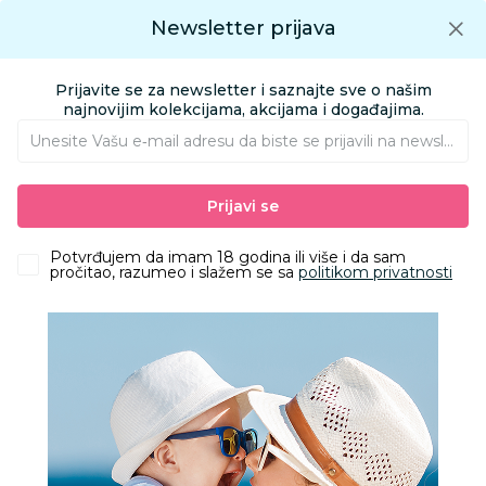
Preuzmite Aksa aplikaciju
Newsletter prijava
Google play
Aksa APP
0
0
Preuzmite besplatno Aksa Aplikaciju
App store
Prijavite se za newsletter i saznajte sve o našim
Pronađi proizvod
najnovijim kolekcijama, akcijama i događajima.
Unesite Vašu e‑mail adresu da biste se prijavili na newsletter.
AKSA
Proizvodi
Igračke i knjižara
Knjižara
Torbe i rančevi
Prijavi se
Safta dečiji ranac mini 3D, Stitch
Potvrđujem da imam 18 godina ili više i da sam
pročitao, razumeo i slažem se sa
politikom privatnosti