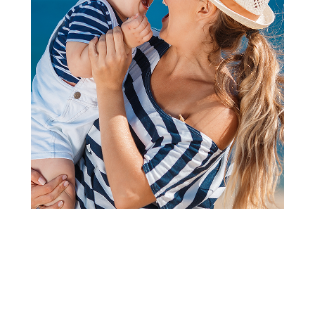
2
3
1
Torbe i rančevi
ABS Kofer 68cm sa 4 točkića
zeleni 1
Šifra proizvoda:
A093406
Barkod:
8435578337296
Šifra modela:
A093406
Dimenzija
48 cm • 68 cm • 27 cm
Neto težina
3,8 kg