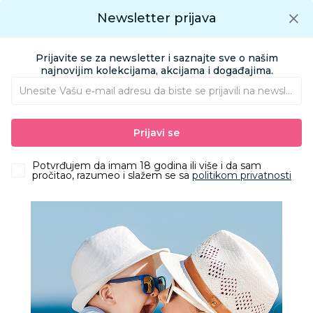
Preuzmite Aksa aplikaciju
Newsletter prijava
Google play
Aksa APP
0
0
Preuzmite besplatno Aksa Aplikaciju
App store
Prijavite se za newsletter i saznajte sve o našim
Pronađi proizvod
najnovijim kolekcijama, akcijama i događajima.
Unesite Vašu e‑mail adresu da biste se prijavili na newsletter.
AKSA
Proizvodi
Igračke i knjižara
Knjižara
Torbe i rančevi
Prijavi se
ABS Kofer 68cm sa 4 točkića zeleni 1
Potvrđujem da imam 18 godina ili više i da sam
pročitao, razumeo i slažem se sa
politikom privatnosti