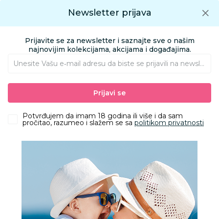
Preuzmite Aksa aplikaciju
Newsletter prijava
Google play
Aksa APP
0
0
Preuzmite besplatno Aksa Aplikaciju
App store
Prijavite se za newsletter i saznajte sve o našim
Pronađi proizvod
najnovijim kolekcijama, akcijama i događajima.
Unesite Vašu e‑mail adresu da biste se prijavili na newsletter.
AKSA
Proizvodi
Igračke i knjižara
Knjižara
Torbe i rančevi
Prijavi se
ABS Kofer 55cm sa 4 točkića zeleni
Potvrđujem da imam 18 godina ili više i da sam
pročitao, razumeo i slažem se sa
politikom privatnosti