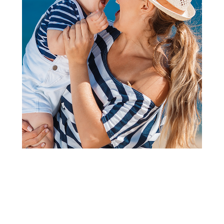
2
3
1
Torbe i rančevi
ABS Kofer 55cm sa 4 točkića
zeleni
Šifra proizvoda:
A093423
Barkod:
8435692759110
Šifra modela:
A093423
Dimenzija
55 cm • 40 cm • 20 cm
Neto težina
2,9 kg