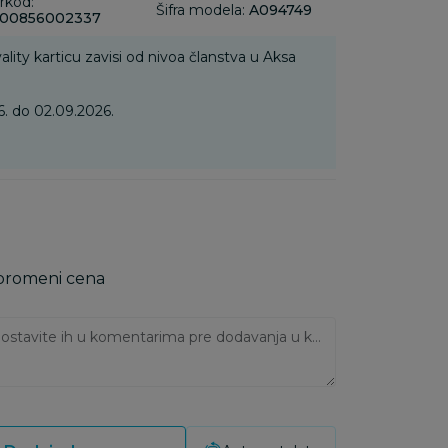
rkod:
Šifra modela:
A094749
00856002337
ality karticu zavisi od nivoa članstva u Aksa
. do 02.09.2026.
 promeni cena
Ukoliko imate napomene, ostavite ih u komentarima pre dodavanja u korpu: