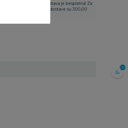
ti 3.500,00 rsd i više dostava je besplatna! Za
 do 3.499,99 rsd troškovi dostave su 300,00
(0)
8
%