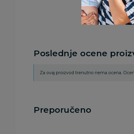
Poslednje ocene proi
Za ovaj proizvod trenutno nema ocena. Ocenj
Preporučeno
50
%
50
%