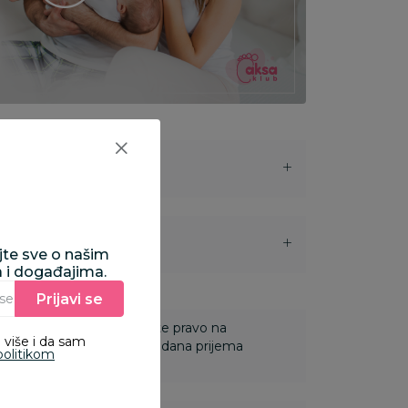
i
ajte sve o našim
a i događajima.
Prijavi se
Unesite Vašu e‑mail adresu da biste se prijavili na newsletter.
 Za online porudžbine imate pravo na
 više i da sam
ine u roku od 14 dana od dana prijema
politikom