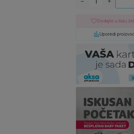
Dodajte u listu žel
Uporedi proizvo