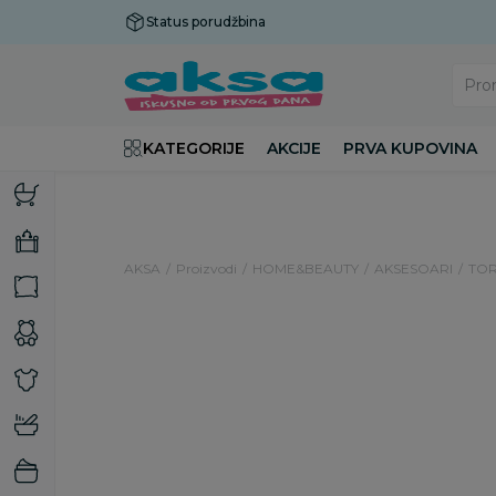
Status porudžbina
Plaćanje do 9 rata!
Pro
KATEGORIJE
AKCIJE
PRVA KUPOVINA
AKSA
Proizvodi
HOME&BEAUTY
AKSESOARI
TOR
38
%