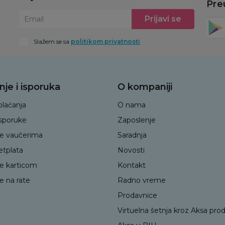
Pre
Prijavi se
Email
Slažem se sa
politikom privatnosti
nje i isporuka
O kompaniji
plaćanja
O nama
isporuke
Zaposlenje
je vaučerima
Saradnja
etplata
Novosti
je karticom
Kontakt
e na rate
Radno vreme
Prodavnice
Virtuelna šetnja kroz Aksa pro