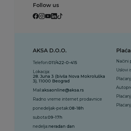
Follow us
AKSA D.O.O.
Plaća
Načini 
Telefon:
011/422-0-415
Uslovi 
Lokacija:
28. Juna 3 (bivša Nova Mokroluška
Plaćan
3), 11000 Beograd
Autopr
Mail:
aksaonline@aksa.rs
Plaćan
Radno vreme internet prodavnice
Plaćanj
ponedeljak-petak:
08-18h
subota:
09-17h
nedelja:
neradan dan