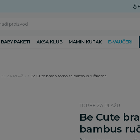
Preuzmite Aksa aplikaciju
P
nađi proizvod
BABY PAKETI
AKSA KLUB
MAMIN KUTAK
E-VAUČERI
BE ZA PLAŽU
Be Cute braon torba sa bambus ručkama
TORBE ZA PLAŽU
Be Cute bra
bambus ru