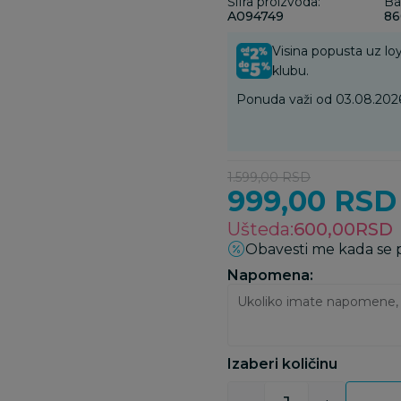
Šifra proizvoda:
Ba
A094749
86
Visina popusta uz loy
klubu.
Ponuda važi od 03.08.2026
1.599,00
RSD
999,00
RSD
Ušteda:
600,00
RSD
Obavesti me kada se
Napomena:
Izaberi količinu