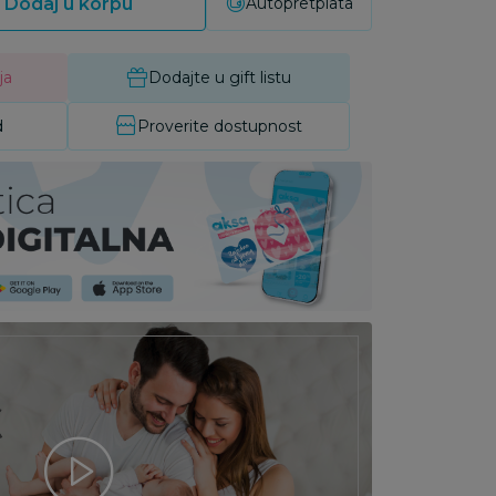
Dodaj u korpu
Autopretplata
ja
Dodajte u gift listu
d
Proverite dostupnost