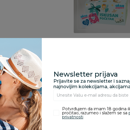
Specifikacija
Newsletter prijava
Pronađite u prodavnic
Prijavite se za newsletter i sazn
najnovijim kolekcijama, akcijam
Kupovina bez rizika:
Potvrđujem da imam 18 godina ili
odustajanje od kupov
pročitao, razumeo i slažem se sa
proizvoda.
privatnosti