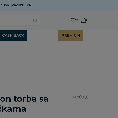
rijava
Uobičajeni rok isporuke je 2 do 7 radnih dana!
Registruj se
P
0
0
CASH BACK
PREMIUM
on torba sa
čkama