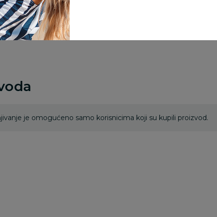
Za porudžbine vrednos
porudžbine vrednosti
rsd.
zvoda
ivanje je omogućeno samo korisnicima koji su kupili proizvod.
48
%
40
%
3