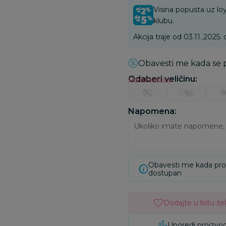
Visina popusta uz loy
klubu.
Akcija traje od 03.11..2025. 
Obavesti me kada se
Odaberi veličinu
:
Odredi veličinu
80
1-86
6
Napomena:
Obavesti me kada pr
dostupan
Dodajte u listu žel
Uporedi proizvo