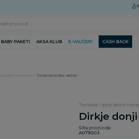
Preuzmite Aksa aplikaciju
P
nađi proizvod
BABY PAKETI
AKSA KLUB
E-VAUČERI
CASH BACK
onji delovi trenerke
Dirkje donji deo, dečaci
Trenerke i donji delovi tren
Dirkje donji
Šifra proizvoda:
A079003