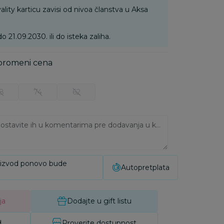
ality karticu zavisi od nivoa članstva u Aksa
do 21.09.2030. ili do isteka zaliha.
 promeni cena
8
74
62
Ukoliko imate napomene, ostavite ih u komentarima pre dodavanja u korpu:
oizvod ponovo bude
Autopretplata
ja
Dodajte u gift listu
d
Proverite dostupnost