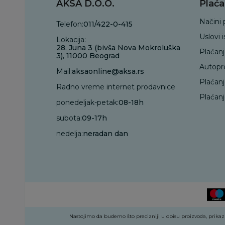
AKSA D.O.O.
Plaća
Načini 
Telefon:
011/422-0-415
Uslovi 
Lokacija:
28. Juna 3 (bivša Nova Mokroluška
Plaćan
3), 11000 Beograd
Autopr
Mail:
aksaonline@aksa.rs
Plaćan
Radno vreme internet prodavnice
Plaćanj
ponedeljak-petak:
08-18h
subota:
09-17h
nedelja:
neradan dan
Nastojimo da budemo što precizniji u opisu proizvoda, prikazu