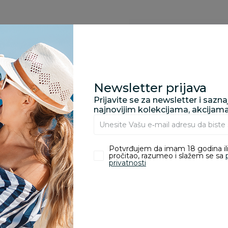
Specifikacija
Opis
Newsletter prijava
Prijavite se za newsletter i sazn
najnovijim kolekcijama, akcijam
Pronađite u prodavnic
Potvrđujem da imam 18 godina ili
pročitao, razumeo i slažem se sa
privatnosti
Kupovina bez rizika:
odustajanje od kupov
proizvoda.
Za porudžbine vrednos
porudžbine vrednosti