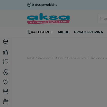
Status porudžbina
Plaćanje do 9 rata!
Pro
KATEGORIJE
AKCIJE
PRVA KUPOVINA
AKSA
Proizvodi
Odeća
Odeća za decu
Trenerke i d