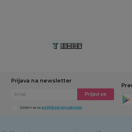
Ušteda:
Ušteda:
U
480,00
RSD
540,00
RSD
5
u
Dodaj u korpu
Dodaj u korpu
1
2
3
4
5
6
7
Prijava na newsletter
Pre
Prijavi se
Email
Slažem se sa
politikom privatnosti