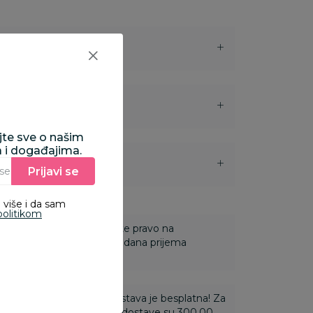
ajte sve o našim
a i događajima.
i
Prijavi se
Unesite Vašu e‑mail adresu da biste se prijavili na newsletter.
 više i da sam
politikom
 Za online porudžbine imate pravo na
ine u roku od 14 dana od dana prijema
ti 3.500,00 rsd i više dostava je besplatna! Za
 do 3.499,99 rsd troškovi dostave su 300,00