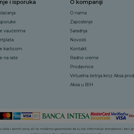
nje i isporuka
O kompaniji
plaćanja
O nama
isporuke
Zaposlenje
je vaučerima
Saradnja
etplata
Novosti
je karticom
Kontakt
e na rate
Radno vreme
Prodavnice
Virtuelna šetnja kroz Aksa pro
Aksa u BIH
 slika i samih cena, ali ne možemo garantovati da su sve informacije kompletne i bez greš