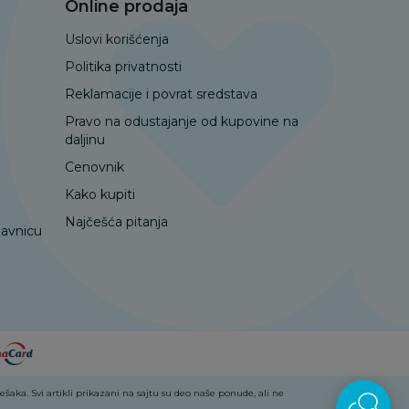
Online prodaja
Uslovi korišćenja
Politika privatnosti
Reklamacije i povrat sredstava
Pravo na odustajanje od kupovine na
daljinu
Cenovnik
Kako kupiti
Najčešća pitanja
davnicu
aka. Svi artikli prikazani na sajtu su deo naše ponude, ali ne