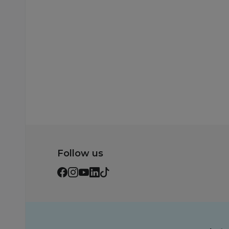
Ušteda:
Ušteda:
810,00
RSD
480,00
RSD
Dodaj u korpu
Dodaj u korp
Follow us