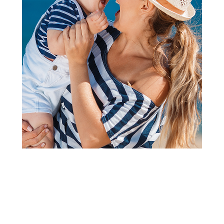
2
3
4
1
Trenerke i donji delovi trenerke
Dirkje donji deo, devojčice
Šifra proizvoda:
A100331
Barkod:
8720815589140
Šifra modela:
A100331
Visina popusta uz loyality karticu zavisi od nivoa
članstva u Aksa klubu.
Akcija važi od 06.07.2026. do 03.09.2026.