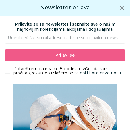
Preuzmite Aksa aplikaciju
Newsletter prijava
Google play
Aksa APP
0
0
Preuzmite besplatno Aksa Aplikaciju
App store
Prijavite se za newsletter i saznajte sve o našim
Pronađi proizvod
najnovijim kolekcijama, akcijama i događajima.
Unesite Vašu e‑mail adresu da biste se prijavili na newsletter.
AKSA
Proizvodi
Odeća
Odeća za decu
Prijavi se
Trenerke i donji delovi trenerke
Dirkje donji deo, devojčice
Potvrđujem da imam 18 godina ili više i da sam
pročitao, razumeo i slažem se sa
politikom privatnosti
40
%