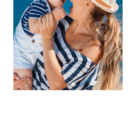
Ukrasni jastuci
Stefan ukrasni jastuk Crvena
zvezda, 45x45cm
Šifra proizvoda:
A102435
Barkod:
8600528078479
Šifra modela:
A102435
Visina popusta uz loyality karticu zavisi od nivoa
članstva u Aksa klubu.