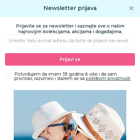
Preuzmite Aksa aplikaciju
Newsletter prijava
Google play
Aksa APP
0
0
Preuzmite besplatno Aksa Aplikaciju
App store
Prijavite se za newsletter i saznajte sve o našim
Pronađi proizvod
najnovijim kolekcijama, akcijama i događajima.
Unesite Vašu e‑mail adresu da biste se prijavili na newsletter.
AKSA
Proizvodi
Kućni tekstil
Ukrasni jastuci
Prijavi se
Stefan ukrasni jastuk Crvena zvezda, 45x45cm
Potvrđujem da imam 18 godina ili više i da sam
pročitao, razumeo i slažem se sa
politikom privatnosti