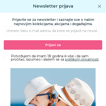
Preuzmite Aksa aplikaciju
Newsletter prijava
Google play
Aksa APP
0
0
Preuzmite besplatno Aksa Aplikaciju
App store
Prijavite se za newsletter i saznajte sve o našim
Pronađi proizvod
najnovijim kolekcijama, akcijama i događajima.
Unesite Vašu e‑mail adresu da biste se prijavili na newsletter.
AKSA
Proizvodi
HOME&BEAUTY
DEKORACIJA I ODLAGANJE
Prijavi se
VAZE
Cute&Cool HOME dekorativna vaza tirkizna
Potvrđujem da imam 18 godina ili više i da sam
pročitao, razumeo i slažem se sa
politikom privatnosti
40
%