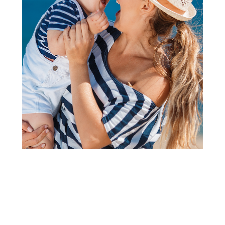
2
1
VAZE
Cute&Cool HOME dekorativna
vaza tirkizna
Šifra proizvoda:
A094639
Barkod:
8600856003136
Šifra modela:
A094639
Visina popusta uz loyality karticu zavisi od nivoa
članstva u Aksa klubu.