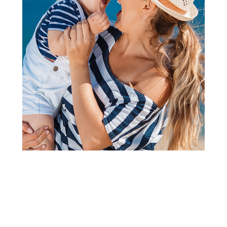
Veš za decu
Jasmil bokserice, dečaci
Šifra proizvoda:
A104264
Visina popusta uz loyality karticu zavisi od nivoa
članstva u Aksa klubu.