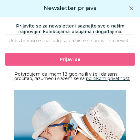
Preuzmite Aksa aplikaciju
Newsletter prijava
Google play
Aksa APP
0
0
Preuzmite besplatno Aksa Aplikaciju
App store
Prijavite se za newsletter i saznajte sve o našim
Pronađi proizvod
najnovijim kolekcijama, akcijama i događajima.
Unesite Vašu e‑mail adresu da biste se prijavili na newsletter.
AKSA
Proizvodi
Odeća
Odeća za decu
Veš za decu
Prijavi se
Jasmil bokserice, dečaci
Potvrđujem da imam 18 godina ili više i da sam
pročitao, razumeo i slažem se sa
politikom privatnosti