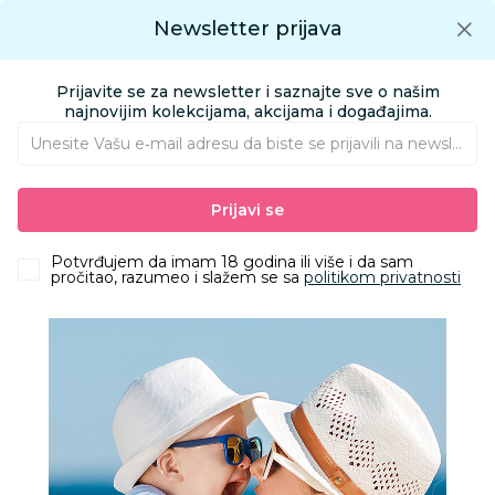
Preuzmite Aksa aplikaciju
Newsletter prijava
Google play
Aksa APP
0
0
Preuzmite besplatno Aksa Aplikaciju
App store
Prijavite se za newsletter i saznajte sve o našim
Pronađi proizvod
najnovijim kolekcijama, akcijama i događajima.
Unesite Vašu e‑mail adresu da biste se prijavili na newsletter.
AKSA
Proizvodi
Odeća
Odeća za decu
Veš za decu
Prijavi se
Jasmil bokserice, dečaci
Potvrđujem da imam 18 godina ili više i da sam
pročitao, razumeo i slažem se sa
politikom privatnosti