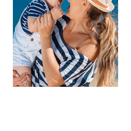
Veš za decu
Jasmil bokserice, dečaci
Šifra proizvoda:
A054196
Visina popusta uz loyality karticu zavisi od nivoa
članstva u Aksa klubu.