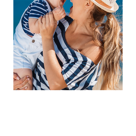
Vlažne maramice za bebe i decu
Fresh baby vlažne maramice
Kamilica 60kom
Šifra proizvoda:
A040186
Barkod:
8606108984338
Šifra modela:
A040186
Fresh baby vlažne maramice Kamilica 60kom Vl.maramice
Baby Chamomile 60/1sa dodatkom pantenola i ekstrakta