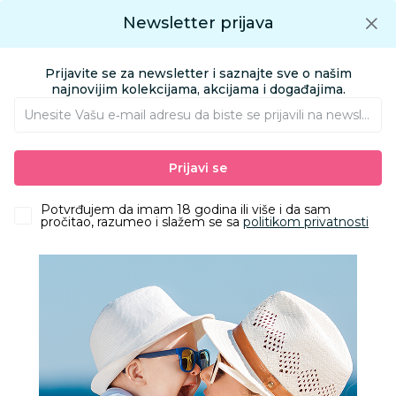
Preuzmite Aksa aplikaciju
Newsletter prijava
Google play
Aksa APP
0
0
Preuzmite besplatno Aksa Aplikaciju
App store
Prijavite se za newsletter i saznajte sve o našim
Pronađi proizvod
najnovijim kolekcijama, akcijama i događajima.
Unesite Vašu e‑mail adresu da biste se prijavili na newsletter.
AKSA
Proizvodi
Kozmetika i nega
Pelene i maramice
Maramice
Prijavi se
Vlažne maramice za bebe i decu
Fresh baby vlažne maramice Kamilica 60kom
Potvrđujem da imam 18 godina ili više i da sam
pročitao, razumeo i slažem se sa
politikom privatnosti