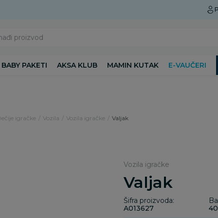
Preuzmite Aksa aplikaciju
P
nađi proizvod
BABY PAKETI
AKSA KLUB
MAMIN KUTAK
E-VAUČERI
Dečije igračke
Vozila
Vozila igračke
Valjak
Vozila igračke
Valjak
Šifra proizvoda:
Ba
A013627
40