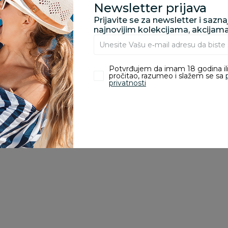
Newsletter prijava
zvoda
Prijavite se za newsletter i sazn
najnovijim kolekcijama, akcijam
ivanje je omogućeno samo korisnicima koji su kupili proizvod.
Potvrđujem da imam 18 godina ili
pročitao, razumeo i slažem se sa
privatnosti
Besplatna
dostava
Vozila igračke
Vozila igračke
Vo