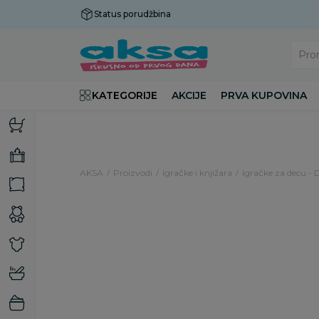
Status porudžbina
Plaćanje do 9 rata!
Pro
KATEGORIJE
AKCIJE
PRVA KUPOVINA
AKSA
Proizvodi
Igračke i knjižara
Igračke za decu - 