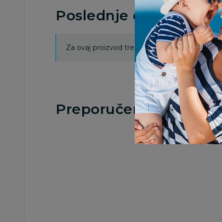
Poslednje ocene proi
Za ovaj proizvod trenutno nema ocena. Ocenj
Preporučeno
Besplatna
dostava
Vozila igračke
Vozila igračke