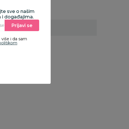
ajte sve o našim
a i događajima.
Prijavi se
Unesite Vašu e‑mail adresu da biste se prijavili na newsletter.
 više i da sam
politikom
zila igračke
Vozila igračke
Vozila igračke