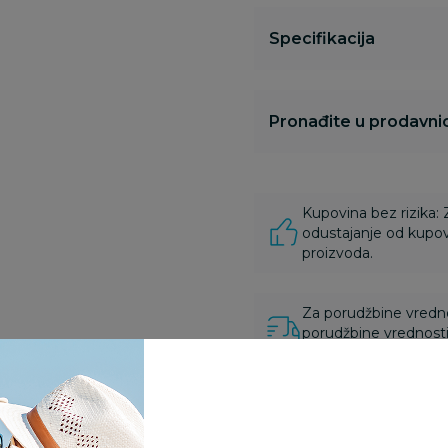
Specifikacija
Pronađite u prodavnic
Kupovina bez rizika:
odustajanje od kupov
proizvoda.
Za porudžbine vrednos
porudžbine vrednosti
rsd.