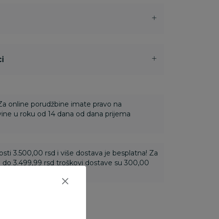
i
 Za online porudžbine imate pravo na
ine u roku od 14 dana od dana prijema
ti 3.500,00 rsd i više dostava je besplatna! Za
 do 3.499,99 rsd troškovi dostave su 300,00