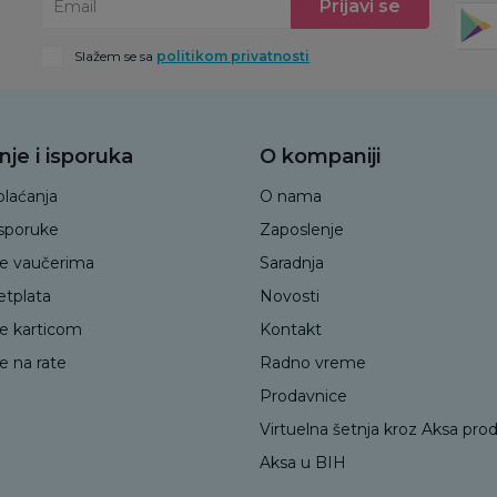
Prijavi se
Email
Slažem se sa
politikom privatnosti
nje i isporuka
O kompaniji
plaćanja
O nama
isporuke
Zaposlenje
je vaučerima
Saradnja
etplata
Novosti
je karticom
Kontakt
e na rate
Radno vreme
Prodavnice
Virtuelna šetnja kroz Aksa pro
Aksa u BIH