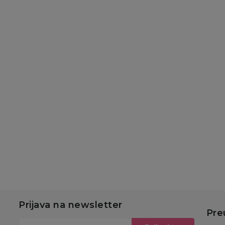
Baterije
Baterije
Duracell Basic AAA 6
Duracell Basic AA 6
kom
kom
689,00
RSD
689,00
RSD
Dodaj u korpu
Dodaj u korpu
Prijava na newsletter
Pre