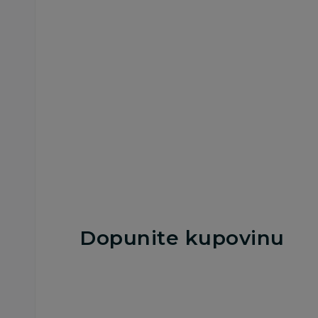
Podloga zemljani put
Garaža
i šuma
2.999,00
RSD
6.299,00
RSD
Dodaj u korpu
Dodaj u korp
Dopunite kupovinu