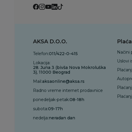
AKSA D.O.O.
Plaća
Načini 
Telefon:
011/422-0-415
Uslovi 
Lokacija:
28. Juna 3 (bivša Nova Mokroluška
Plaćan
3), 11000 Beograd
Autopr
Mail:
aksaonline@aksa.rs
Plaćan
Radno vreme internet prodavnice
Plaćanj
ponedeljak-petak:
08-18h
subota:
09-17h
nedelja:
neradan dan