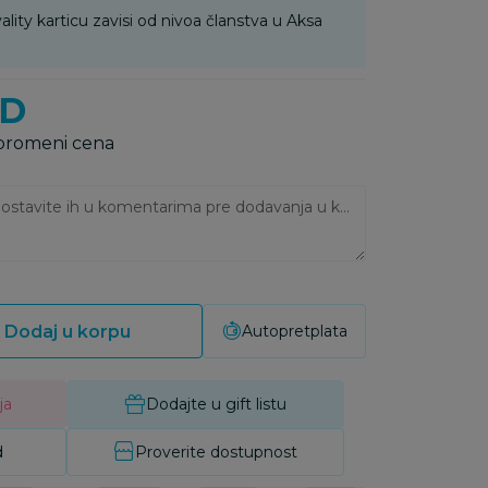
ality karticu zavisi od nivoa članstva u Aksa
SD
 promeni cena
Ukoliko imate napomene, ostavite ih u komentarima pre dodavanja u korpu:
Dodaj u korpu
Autopretplata
ja
Dodajte u gift listu
d
Proverite dostupnost