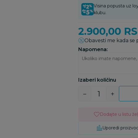
Visina popusta uz loy
klubu.
2.900,00
R
Obavesti me kada se
Napomena:
Izaberi količinu
Dodajte u listu žel
Uporedi proizvo