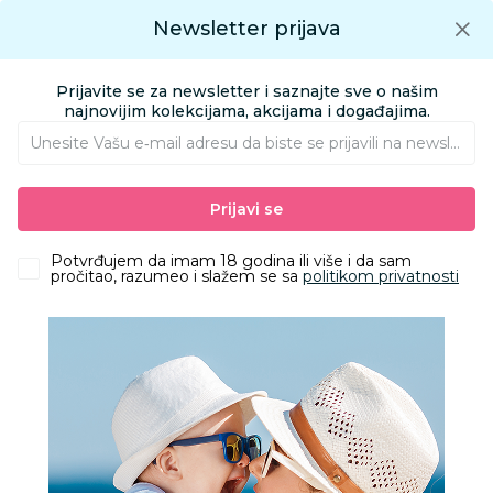
Preuzmite Aksa aplikaciju
Newsletter prijava
Google play
Aksa APP
0
0
Preuzmite besplatno Aksa Aplikaciju
App store
Prijavite se za newsletter i saznajte sve o našim
Pronađi proizvod
najnovijim kolekcijama, akcijama i događajima.
Unesite Vašu e‑mail adresu da biste se prijavili na newsletter.
AKSA
Proizvodi
Igračke i knjižara
Igračke za decu - Dečije igračke
Prijavi se
Vozila
Vozila igračke
Gradski autobus MAN Lion
Potvrđujem da imam 18 godina ili više i da sam
pročitao, razumeo i slažem se sa
politikom privatnosti