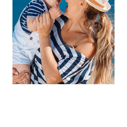
2
1
Vozila igračke
Gradski autobus MAN Lion
Šifra proizvoda:
A013633
Barkod:
4006874037346
Šifra modela:
A013633
Visina popusta uz loyality karticu zavisi od nivoa
članstva u Aksa klubu.