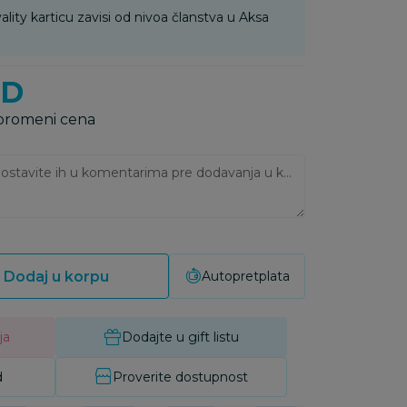
ality karticu zavisi od nivoa članstva u Aksa
SD
 promeni cena
Ukoliko imate napomene, ostavite ih u komentarima pre dodavanja u korpu:
Dodaj u korpu
Autopretplata
ja
Dodajte u gift listu
d
Proverite dostupnost