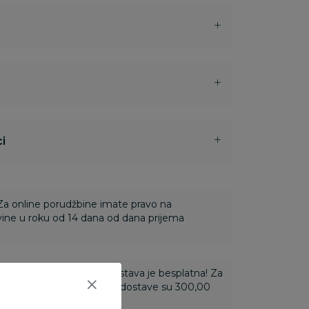
i
 Za online porudžbine imate pravo na
ine u roku od 14 dana od dana prijema
ti 3.500,00 rsd i više dostava je besplatna! Za
 do 3.499,99 rsd troškovi dostave su 300,00