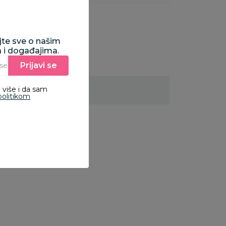
ajte sve o našim
a i događajima.
Prijavi se
Unesite Vašu e‑mail adresu da biste se prijavili na newsletter.
 više i da sam
politikom