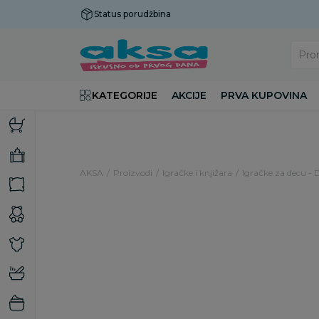
Status porudžbina
Plaćanje do 9 rata!
Pro
KATEGORIJE
AKCIJE
PRVA KUPOVINA
AKSA
Proizvodi
Igračke i knjižara
Igračke za decu - 