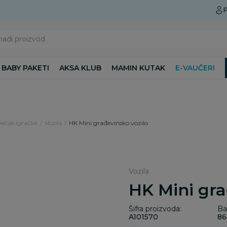
Preuzmite Aksa aplikaciju
P
nađi proizvod
BABY PAKETI
AKSA KLUB
MAMIN KUTAK
E-VAUČERI
Dečije igračke
Vozila
HK Mini građevinsko vozilo
Vozila
HK Mini gra
Šifra proizvoda:
Ba
A101570
86