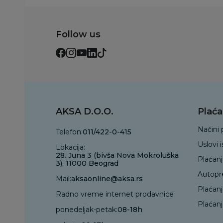
Follow us
AKSA D.O.O.
Plaća
Načini 
Telefon:
011/422-0-415
Uslovi 
Lokacija:
28. Juna 3 (bivša Nova Mokroluška
Plaćan
3), 11000 Beograd
Autopr
Mail:
aksaonline@aksa.rs
Plaćan
Radno vreme internet prodavnice
Plaćanj
ponedeljak-petak:
08-18h