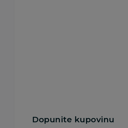
Besplatna
Besplatna
dostava
dostava
Vozila
Vozila
HK Mini pametan pas
HK Mini terenski
sa daljinskim
kamion na daljinsk
4.599,00
RSD
6.999,00
RSD
Dodaj u korpu
Dodaj u korp
Dopunite kupovinu