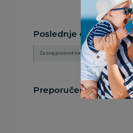
Poslednje ocene proi
Za ovaj proizvod trenutno nema ocena. Ocenj
Preporučeno