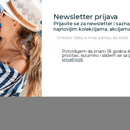
Newsletter prijava
Prijavite se za newsletter i sazn
najnovijim kolekcijama, akcijam
zvoda
Potvrđujem da imam 18 godina ili
ivanje je omogućeno samo korisnicima koji su kupili proizvod.
pročitao, razumeo i slažem se sa
privatnosti