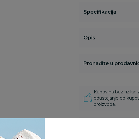
Specifikacija
Opis
Pronađite u prodavnic
Kupovina bez rizika:
odustajanje od kupov
proizvoda.
Za porudžbine vrednos
porudžbine vrednosti
rsd.