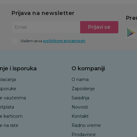
Prijava na newsletter
Pre
Prijavi se
Email
Slažem se sa
politikom privatnosti
nje i isporuka
O kompaniji
plaćanja
O nama
isporuke
Zaposlenje
je vaučerima
Saradnja
etplata
Novosti
je karticom
Kontakt
e na rate
Radno vreme
Prodavnice