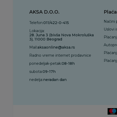
AKSA D.O.O.
Plaća
Načini 
Telefon:
011/422-0-415
Uslovi 
Lokacija:
28. Juna 3 (bivša Nova Mokroluška
Plaćan
3), 11000 Beograd
Autopr
Mail:
aksaonline@aksa.rs
Plaćan
Radno vreme internet prodavnice
Plaćanj
ponedeljak-petak:
08-18h
subota:
09-17h
nedelja:
neradan dan