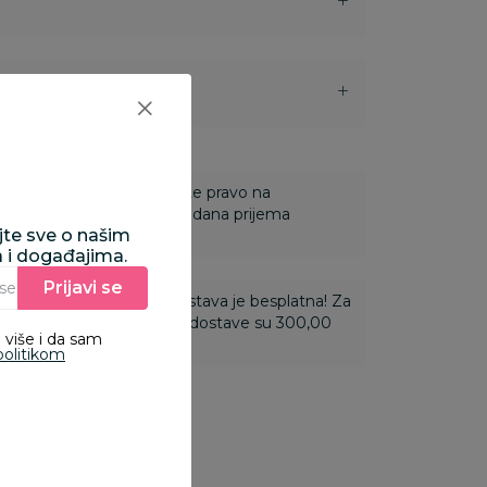
i
 Za online porudžbine imate pravo na
ine u roku od 14 dana od dana prijema
ajte sve o našim
a i događajima.
Prijavi se
Unesite Vašu e‑mail adresu da biste se prijavili na newsletter.
ti 3.500,00 rsd i više dostava je besplatna! Za
 do 3.499,99 rsd troškovi dostave su 300,00
 više i da sam
politikom