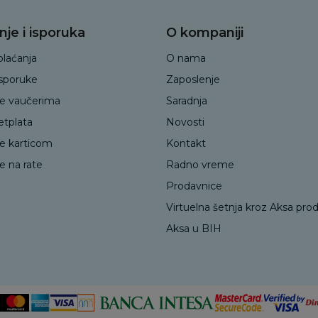
nje i isporuka
O kompaniji
plaćanja
O nama
isporuke
Zaposlenje
je vaučerima
Saradnja
etplata
Novosti
je karticom
Kontakt
e na rate
Radno vreme
Prodavnice
Virtuelna šetnja kroz Aksa pro
Aksa u BIH