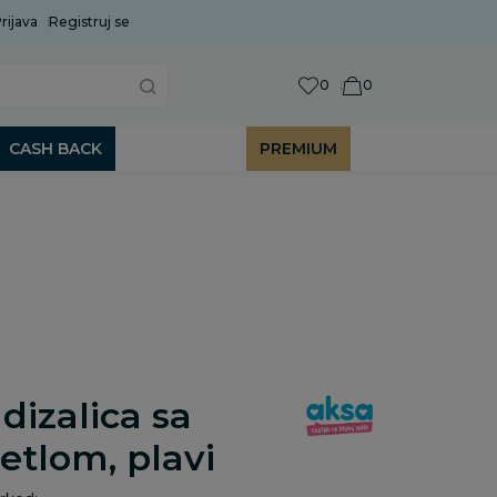
rijava
Uobičajeni rok isporuke je 2 do 7 radnih dana!
Registruj se
P
0
0
CASH BACK
PREMIUM
dizalica sa
etlom, plavi