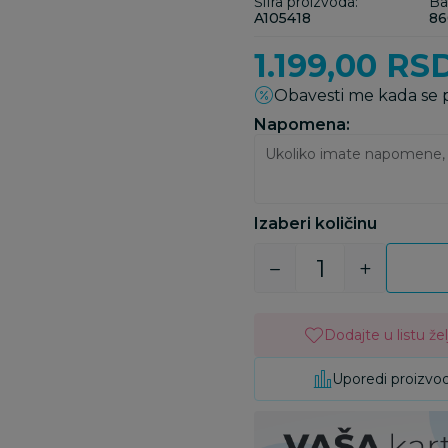
Šifra proizvoda:
Ba
A105418
86
1.199,00
RS
Obavesti me kada se
Napomena:
Izaberi količinu
Dodajte u listu žel
Uporedi proizvo