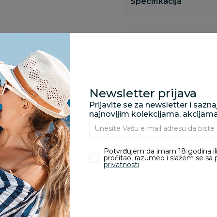
Specifikacija
Pronađite u prodavnic
Kupovina bez rizika:
Newsletter prijava
odustajanje od kupov
Prijavite se za newsletter i sazn
proizvoda.
najnovijim kolekcijama, akcijam
Za porudžbine vrednos
porudžbine vrednosti
Potvrđujem da imam 18 godina ili
rsd.
pročitao, razumeo i slažem se sa
privatnosti
zvoda