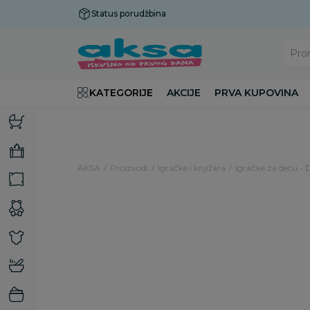
Status porudžbina
Plaćanje do 9 rata!
Pro
KATEGORIJE
AKCIJE
PRVA KUPOVINA
AKSA
Proizvodi
Igračke i knjižara
Igračke za decu - 