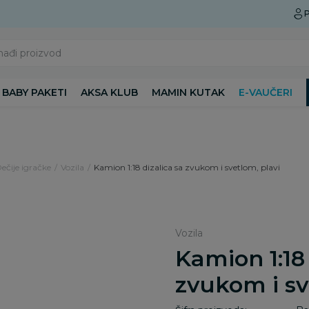
Preuzmite Aksa aplikaciju
P
nađi proizvod
BABY PAKETI
AKSA KLUB
MAMIN KUTAK
E-VAUČERI
Dečije igračke
Vozila
Kamion 1:18 dizalica sa zvukom i svetlom, plavi
Vozila
Kamion 1:18 
zvukom i sv