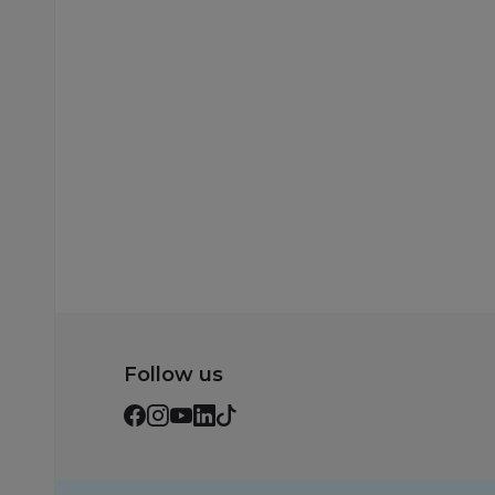
Express
svetlom
9.999,00
RSD
1.199,00
RSD
Dodaj u korpu
Dodaj u korp
Follow us