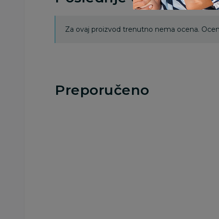
Za ovaj proizvod trenutno nema ocena. Ocenj
Preporučeno
Besplatna
dostava
Vozila
Vozila
Revell kamion
Kamion 1:18 šlep
Mercedes Benz Dino
dizalica sa zvukom 