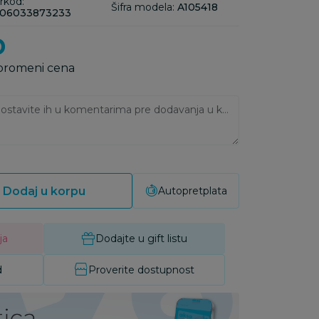
rkod:
Šifra modela:
A105418
06033873233
D
 promeni cena
Ukoliko imate napomene, ostavite ih u komentarima pre dodavanja u korpu:
Dodaj u korpu
Autopretplata
ja
Dodajte u gift listu
d
Proverite dostupnost