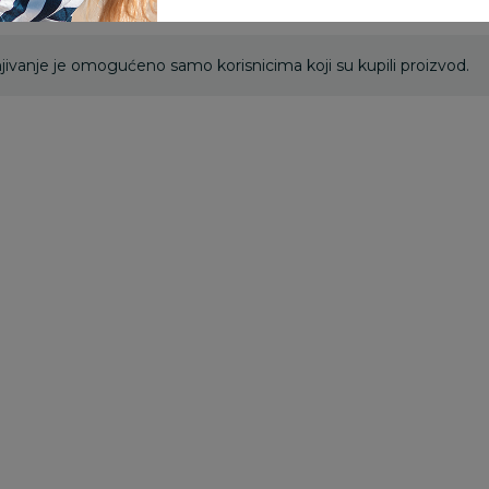
ivanje je omogućeno samo korisnicima koji su kupili proizvod.
Vozila
Vozila
Vo
Kamion 1:18 crveni
Kamion 1:18 kontejner
Ka
i
sa zvukom i svetlom
s